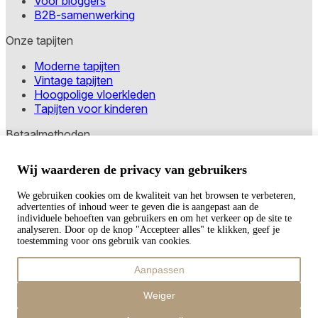
Voor bloggers
B2B-samenwerking
Onze tapijten
Moderne tapijten
Vintage tapijten
Hoogpolige vloerkleden
Tapijten voor kinderen
Betaalmethoden
Wij waarderen de privacy van gebruikers
Copyright © 2026 TAPISO
We gebruiken cookies om de kwaliteit van het browsen te verbeteren,
Winkelwagen
advertenties of inhoud weer te geven die is aangepast aan de
individuele behoeften van gebruikers en om het verkeer op de site te
analyseren. Door op de knop "Accepteer alles" te klikken, geef je
toestemming voor ons gebruik van cookies.
Subtotaal
Aanpassen
€
0,00
Totaal met verzendkosten
Weiger
€
0,00