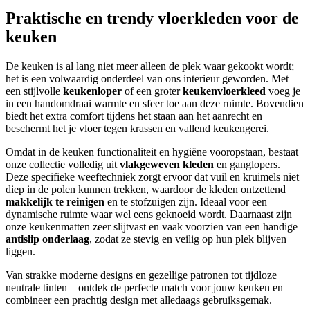
Praktische en trendy vloerkleden voor de
keuken
De keuken is al lang niet meer alleen de plek waar gekookt wordt;
het is een volwaardig onderdeel van ons interieur geworden. Met
een stijlvolle
keukenloper
of een groter
keukenvloerkleed
voeg je
in een handomdraai warmte en sfeer toe aan deze ruimte. Bovendien
biedt het extra comfort tijdens het staan aan het aanrecht en
beschermt het je vloer tegen krassen en vallend keukengerei.
Omdat in de keuken functionaliteit en hygiëne vooropstaan, bestaat
onze collectie volledig uit
vlakgeweven kleden
en ganglopers.
Deze specifieke weeftechniek zorgt ervoor dat vuil en kruimels niet
diep in de polen kunnen trekken, waardoor de kleden ontzettend
makkelijk te reinigen
en te stofzuigen zijn. Ideaal voor een
dynamische ruimte waar wel eens geknoeid wordt. Daarnaast zijn
onze keukenmatten zeer slijtvast en vaak voorzien van een handige
antislip onderlaag
, zodat ze stevig en veilig op hun plek blijven
liggen.
Van strakke moderne designs en gezellige patronen tot tijdloze
neutrale tinten – ontdek de perfecte match voor jouw keuken en
combineer een prachtig design met alledaags gebruiksgemak.