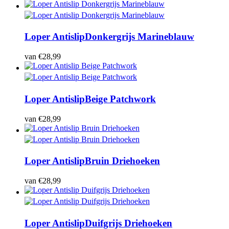
Loper Antislip
Donkergrijs Marineblauw
van
€
28,99
Loper Antislip
Beige Patchwork
van
€
28,99
Loper Antislip
Bruin Driehoeken
van
€
28,99
Loper Antislip
Duifgrijs Driehoeken