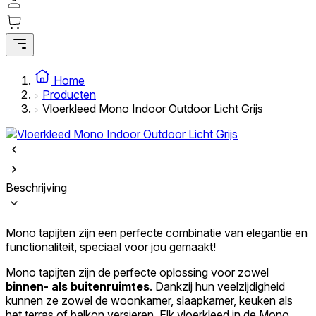
Statistieken
Statistische cookies helpen website-eigenaren te begrijpen hoe
bezoekers omgaan met websites door anoniem informatie te
Home
verzamelen en te rapporteren.
Producten
Vloerkleed Mono Indoor Outdoor Licht Grijs
Marketing
Marketingcookies worden gebruikt om gebruikers over websites te
volgen. Het doel is om advertenties weer te geven die relevant en
interessant zijn voor de individuele gebruiker en daardoor
waardevoller zijn voor uitgevers en externe adverteerders.
Beschrijving
Niet-geclassificeerd
Mono tapijten zijn een perfecte combinatie van elegantie en
Niet-geclassificeerde cookies zijn cookies die in het proces van
functionaliteit, speciaal voor jou gemaakt!
classificatie zijn, samen met de aanbieders van de individuele cookies.
Mono tapijten zijn de perfecte oplossing voor zowel
binnen- als buitenruimtes
. Dankzij hun veelzijdigheid
Weiger
kunnen ze zowel de woonkamer, slaapkamer, keuken als
het terras of balkon versieren. Elk vloerkleed in de Mono
Sla mijn voorkeuren op