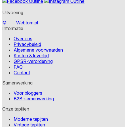
Uitvoering
©
Webtom.pl
Informatie
Over ons
Privacybeleid
Algemene voorwaarden
Kosten & levertijd
GPSR-verordening
FAQ
Contact
Samenwerking
Voor bloggers
B2B-samenwerking
Onze tapijten
Moderne tapijten
Vintage tapijten