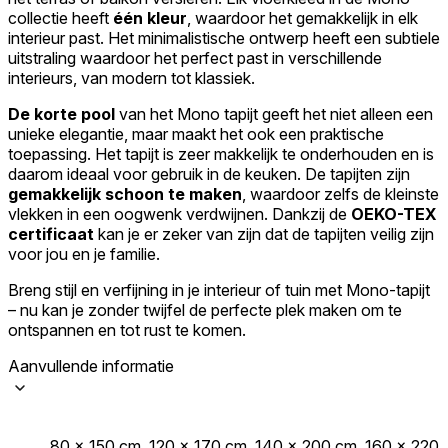
collectie heeft
één kleur
, waardoor het gemakkelijk in elk
Accepteer alles
interieur past. Het minimalistische ontwerp heeft een subtiele
uitstraling waardoor het perfect past in verschillende
interieurs, van modern tot klassiek.
De korte pool
van het Mono tapijt geeft het niet alleen een
unieke elegantie, maar maakt het ook een praktische
toepassing. Het tapijt is zeer makkelijk te onderhouden en is
daarom ideaal voor gebruik in de keuken. De tapijten zijn
gemakkelijk schoon te maken
, waardoor zelfs de kleinste
vlekken in een oogwenk verdwijnen. Dankzij de
OEKO-TEX
certificaat
kan je er zeker van zijn dat de tapijten veilig zijn
voor jou en je familie.
Breng stijl en verfijning in je interieur of tuin met Mono-tapijt
– nu kan je zonder twijfel de perfecte plek maken om te
ontspannen en tot rust te komen.
Aanvullende informatie
80 x 150 cm, 120 x 170 cm, 140 x 200 cm, 160 x 220