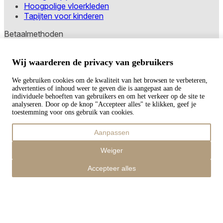
Hoogpolige vloerkleden
Tapijten voor kinderen
Betaalmethoden
Wij waarderen de privacy van gebruikers
Copyright © 2026 TAPISO
We gebruiken cookies om de kwaliteit van het browsen te verbeteren,
Winkelwagen
advertenties of inhoud weer te geven die is aangepast aan de
individuele behoeften van gebruikers en om het verkeer op de site te
analyseren. Door op de knop "Accepteer alles" te klikken, geef je
toestemming voor ons gebruik van cookies.
Subtotaal
Aanpassen
€
0,00
Totaal met verzendkosten
Weiger
€
0,00
Afrekenen
Accepteer alles
Verder winkelen
Bestellingen
Uw winkelwagen is leeg
Adressen