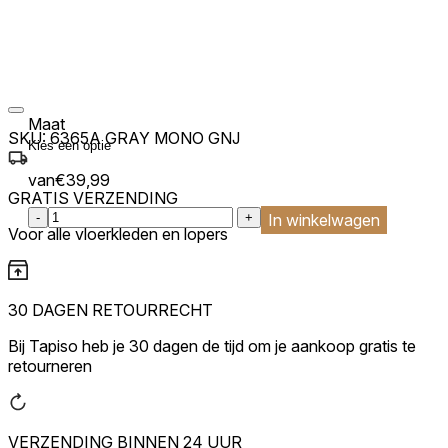
Maat
SKU:
6365A GRAY MONO GNJ
van
€
39,99
GRATIS VERZENDING
:product_name quantity
-
+
In winkelwagen
Voor alle vloerkleden en lopers
30 DAGEN RETOURRECHT
Bij Tapiso heb je 30 dagen de tijd om je aankoop gratis te
retourneren
VERZENDING BINNEN 24 UUR