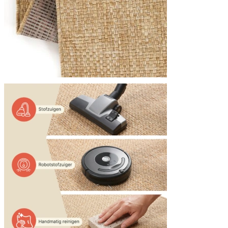
We gebruiken cookies om inhoud
Informatie over hoe u onze sit
deze informatie combineren met
diensten.
Noodzakelijk
Noodzakelijke cookies zijn esse
cookies slaan geen persoonlijk 
Voorkeuren
Cookies voor voorkeuren stelle
verandert, zoals uw voorkeursta