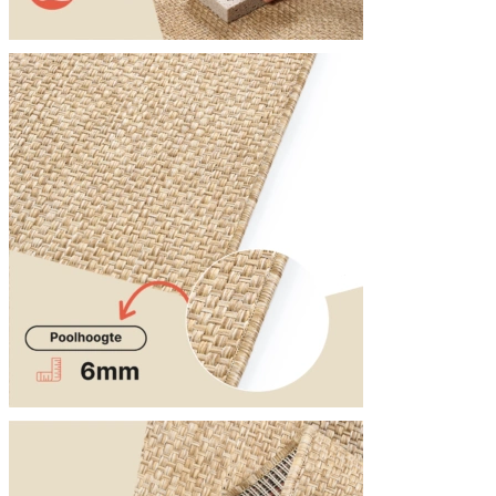
Statistieken
Statistische cookies helpen we
rapporteren.
Marketing
Marketingcookies worden gebrui
interessant zijn voor de indivi
Niet-geclassificeerd
Niet-geclassificeerde cookies z
Weiger