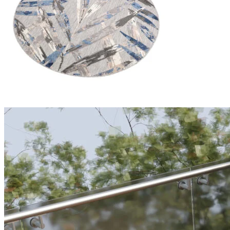
We gebruiken cookies om inhoud
Informatie over hoe u onze sit
deze informatie combineren met
diensten.
Noodzakelijk
Noodzakelijke cookies zijn esse
cookies slaan geen persoonlijk 
Voorkeuren
Cookies voor voorkeuren stelle
verandert, zoals uw voorkeursta