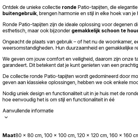
Ontdek de unieke collectie
ronde
Patio-tapijten, die elegant
buitengebruik
, brengen harmonie en stijl in elke hoek van je 
Ronde Patio-tapijten zijn de ideale oplossing voor degenen di
esthetisch, maar ook bijzonder
gemakkelijk schoon te hou
Ongeacht de plaats van gebruik – of het nu de woonkamer, ee
weersomstandigheden. Hun duurzaamheid en gemakkelijke reinig
We geven om jouw comfort en veiligheid, daarom zijn onze t
garandeert. Dit betekent dat je kunt genieten van een prachtig t
De collectie ronde Patio-tapijten wordt gedomineerd door m
geven aan klassieke oplossingen, hebben we ook enkele modelle
Nodig uniek design en functionaliteit uit in je huis met de ron
hoe eenvoudig het is om stijl en functionaliteit in éé
Aanvullende informatie
Maat
80 x 80 cm, 100 x 100 cm, 120 x 120 cm, 160 x 160 