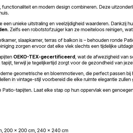
ie, functionaliteit en modern design combineren. Deze uitzonder
huis.
e een unieke uitstraling en veelzijdigheid waarderen. Dankzij h
den
. Zelfs een robotstofzuiger kan ze moeiteloos reinigen, 
tkamer, slaapkamer, terras of balkon is – behouden ronde Patio
ing zorgen ervoor dat elke vlek slechts een tijdelijke uitdagi
apijten
OEKO-TEX-gecertificeerd
, wat de afwezigheid van sc
apijt, terwijl je tegelijkertijd zorgt voor de gezondheid van jezel
oderne geometrische en bloemmotieven, die perfect passen bij
n in vintage-stijl voorbereid die elke ruimte elegantie zullen
de Patio-tapijten. Laat elke stap op hun oppervlak een genoegen 
cm, 200 x 200 cm, 240 x 240 cm