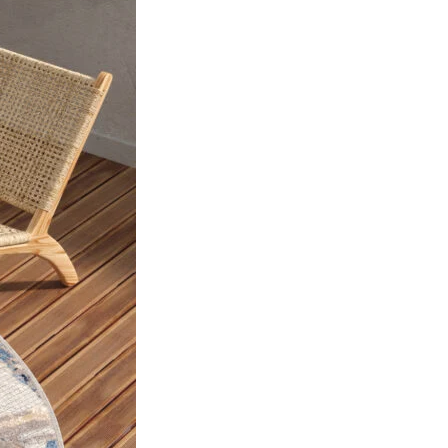
nformatie te verzamelen en te
 geven die relevant en
erders.
 de individuele cookies.
Accepteer alles