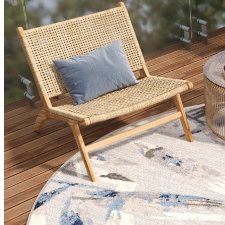
Statistieken
Statistische cookies helpen we
rapporteren.
Marketing
Marketingcookies worden gebrui
interessant zijn voor de indivi
Niet-geclassificeerd
Niet-geclassificeerde cookies z
Weiger