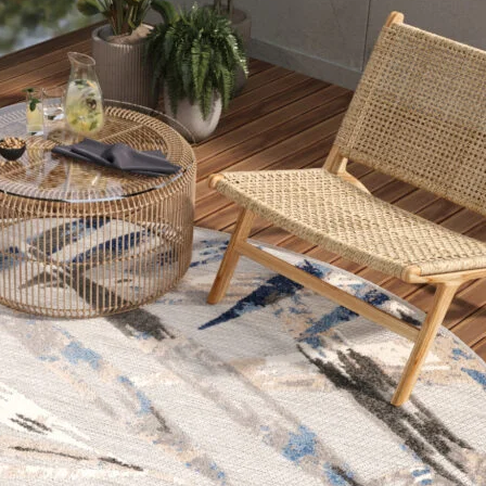
bsite-eigenaren te begrijpen hoe bezoekers omgaan met websites door anoniem i
kt om gebruikers over websites te volgen. Het doel is om advertenties weer te
duele gebruiker en daardoor waardevoller zijn voor uitgevers en externe adverte
ijn cookies die in het proces van classificatie zijn, samen met de aanbieders van
Sla mijn voorkeuren op