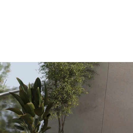
 en advertenties te personaliseren, om sociale mediafuncties te bieden en om o
e gebruikt, delen we met onze partners op het gebied van sociale media, reclam
 andere gegevens die u aan hen hebt verstrekt of die zij hebben verzameld tij
ntieel voor de basisfuncties van de website en de site zal niet naar behoren fu
identificeerbare informatie op.
n een website in staat om informatie te onthouden die de manier waarop de webs
al of de regio waar u zich bevindt.