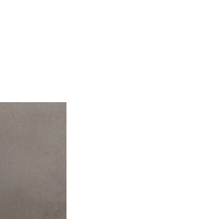
ns verkeer te analyseren.
e en analyse. Partners kunnen
dens uw gebruik van hun
nctioneren zonder deze. Deze
ite zich gedraagt of eruitziet