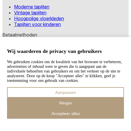
Moderne tapijten
Vintage tapijten
Hoogpolige vloerkleden
Tapijten voor kinderen
Betaalmethoden
Wij waarderen de privacy van gebruikers
Copyright © 2026 TAPISO
We gebruiken cookies om de kwaliteit van het browsen te verbeteren,
Winkelwagen
advertenties of inhoud weer te geven die is aangepast aan de
individuele behoeften van gebruikers en om het verkeer op de site te
analyseren. Door op de knop "Accepteer alles" te klikken, geef je
toestemming voor ons gebruik van cookies.
Subtotaal
Aanpassen
€
0,00
Totaal met verzendkosten
Weiger
€
0,00
Afrekenen
Accepteer alles
Verder winkelen