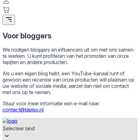
Statistieken
Statistische cookies helpen website-eigenaren te begrijpen hoe
bezoekers omgaan met websites door anoniem informatie te
Voor bloggers
verzamelen en te rapporteren.
We nodigen bloggers en influencers uit om met ons samen
Marketing
te werken. U kunt profiteren van het promoten van onze
tapijten en andere producten.
Marketingcookies worden gebruikt om gebruikers over websites te
volgen. Het doel is om advertenties weer te geven die relevant en
Als u een eigen blog hebt, een YouTube-kanaal runt of
interessant zijn voor de individuele gebruiker en daardoor
waardevoller zijn voor uitgevers en externe adverteerders.
gewoon een recensie van onze producten wilt plaatsen op
uw website of sociale media, aarzel dan niet om contact
met ons op te nemen.
Niet-geclassificeerd
Stuur voor meer informatie een e-mail naar:
Niet-geclassificeerde cookies zijn cookies die in het proces van
contact@tapiso.nl
classificatie zijn, samen met de aanbieders van de individuele cookies.
Selecteer land
Weiger
Sla mijn voorkeuren op