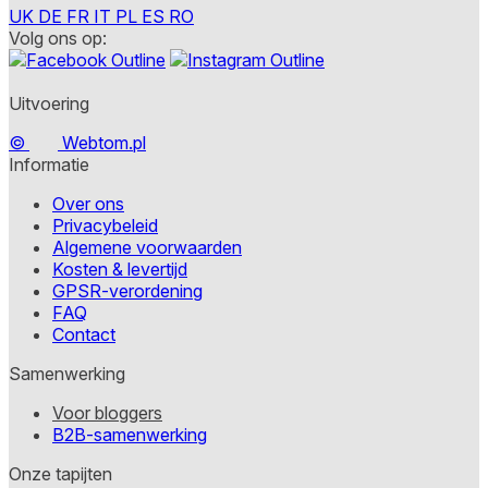
UK
DE
FR
IT
PL
ES
RO
Volg ons op:
Accepteer alles
Uitvoering
©
Webtom.pl
Informatie
Over ons
Privacybeleid
Algemene voorwaarden
Kosten & levertijd
GPSR-verordening
FAQ
Contact
Samenwerking
Voor bloggers
B2B-samenwerking
Onze tapijten