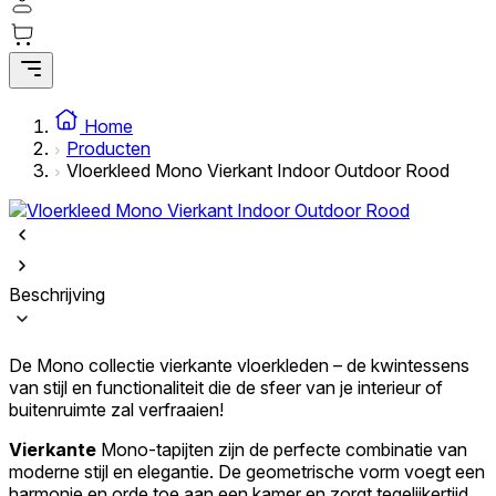
Statistieken
Statistische cookies helpen website-eigenaren te begrijpen hoe
bezoekers omgaan met websites door anoniem informatie te
Home
verzamelen en te rapporteren.
Producten
Vloerkleed Mono Vierkant Indoor Outdoor Rood
Marketing
Marketingcookies worden gebruikt om gebruikers over websites te
volgen. Het doel is om advertenties weer te geven die relevant en
interessant zijn voor de individuele gebruiker en daardoor
waardevoller zijn voor uitgevers en externe adverteerders.
Beschrijving
Niet-geclassificeerd
De Mono collectie vierkante vloerkleden – de kwintessens
Niet-geclassificeerde cookies zijn cookies die in het proces van
van stijl en functionaliteit die de sfeer van je interieur of
classificatie zijn, samen met de aanbieders van de individuele cookies.
buitenruimte zal verfraaien!
Vierkante
Mono-tapijten zijn de perfecte combinatie van
Weiger
moderne stijl en elegantie. De geometrische vorm voegt een
harmonie en orde toe aan een kamer en zorgt tegelijkertijd
Sla mijn voorkeuren op