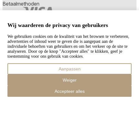
Betaalmethoden
Wij waarderen de privacy van gebruikers
Copyright © 2026 TAPISO
We gebruiken cookies om de kwaliteit van het browsen te verbeteren,
Winkelwagen
advertenties of inhoud weer te geven die is aangepast aan de
individuele behoeften van gebruikers en om het verkeer op de site te
analyseren. Door op de knop "Accepteer alles" te klikken, geef je
toestemming voor ons gebruik van cookies.
Subtotaal
Aanpassen
€
0,00
Totaal met verzendkosten
Weiger
€
0,00
Afrekenen
Accepteer alles
Verder winkelen
Bestellingen
Uw winkelwagen is leeg
Adressen
Accountgegevens
Subtotaal
Wachtwoord vergeten