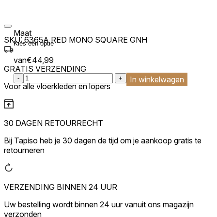
Maat
SKU:
6365A RED MONO SQUARE GNH
van
€
44,99
GRATIS VERZENDING
:product_name quantity
-
+
In winkelwagen
Voor alle vloerkleden en lopers
30 DAGEN RETOURRECHT
Bij Tapiso heb je 30 dagen de tijd om je aankoop gratis te
retourneren
VERZENDING BINNEN 24 UUR
Uw bestelling wordt binnen 24 uur vanuit ons magazijn
verzonden