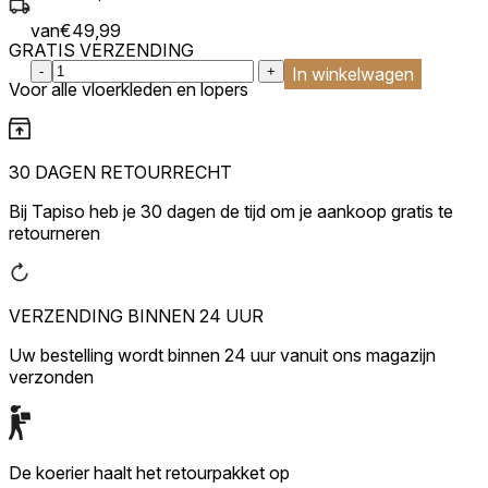
van
€
49,99
GRATIS VERZENDING
:product_name quantity
-
+
In winkelwagen
Voor alle vloerkleden en lopers
30 DAGEN RETOURRECHT
Bij Tapiso heb je 30 dagen de tijd om je aankoop gratis te
retourneren
VERZENDING BINNEN 24 UUR
Uw bestelling wordt binnen 24 uur vanuit ons magazijn
verzonden
De koerier haalt het retourpakket op