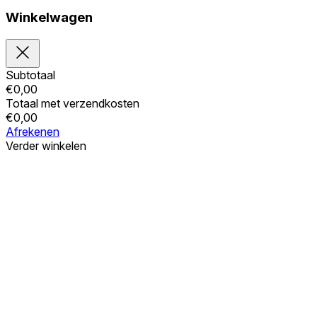
Winkelwagen
Subtotaal
€
0,00
Totaal met verzendkosten
€
0,00
Afrekenen
Verder winkelen
Bestellingen
Uw winkelwagen is leeg
Adressen
Accountgegevens
Subtotaal
Wachtwoord vergeten
€
0,00
Totaal met verzendkosten
€
0,00
Winkelwagentje tonen
Kassa