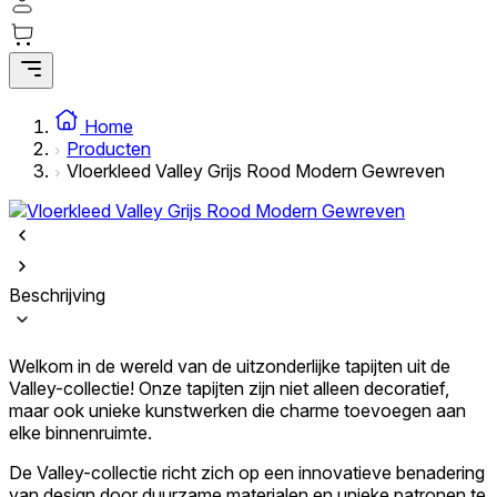
Statistische cookies helpen website-eigenaren te begrijpen hoe bezoekers 
anoniem informatie te verzamelen en te rapporteren.
Marketing
Marketingcookies worden gebruikt om gebruikers over websites te volgen. 
Home
weer te geven die relevant en interessant zijn voor de individuele gebruike
Producten
voor uitgevers en externe adverteerders.
Vloerkleed Valley Grijs Rood Modern Gewreven
Niet-geclassificeerd
Niet-geclassificeerde cookies zijn cookies die in het proces van classificat
van de individuele cookies.
Beschrijving
Weiger
Welkom in de wereld van de uitzonderlijke tapijten uit de
Sla mijn voorkeuren op
Valley-collectie! Onze tapijten zijn niet alleen decoratief,
maar ook unieke kunstwerken die charme toevoegen aan
Accepteer alles
elke binnenruimte.
De Valley-collectie richt zich op een innovatieve benadering
van design door duurzame materialen en unieke patronen te