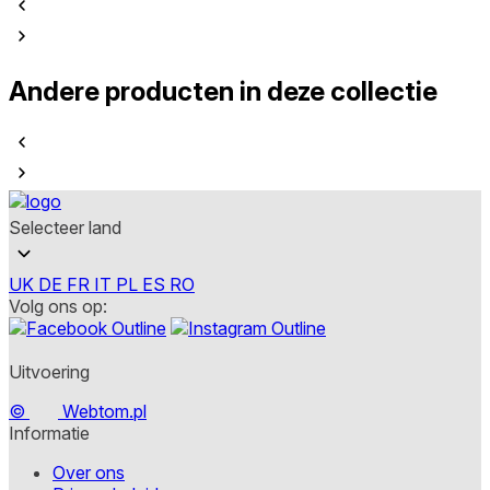
Andere producten in deze collectie
Selecteer land
UK
DE
FR
IT
PL
ES
RO
Volg ons op:
Uitvoering
©
Webtom.pl
Informatie
Over ons