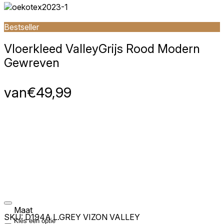
Bestseller
Vloerkleed Valley
Grijs Rood Modern
Gewreven
van
€
49,99
Maat
SKU:
D194A L.GREY VIZON VALLEY