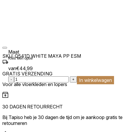
Maat
SKU:
Q541D WHITE MAYA PP ESM
van
€
44,99
GRATIS VERZENDING
:product_name quantity
-
+
In winkelwagen
Voor alle vloerkleden en lopers
30 DAGEN RETOURRECHT
Bij Tapiso heb je 30 dagen de tijd om je aankoop gratis te
retourneren