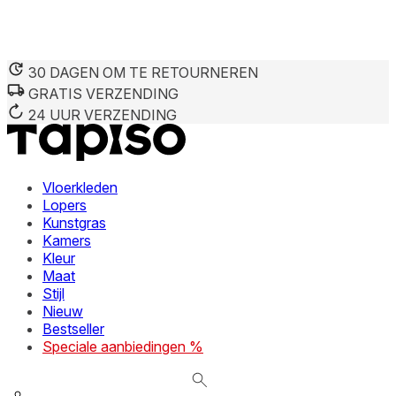
30 DAGEN OM TE RETOURNEREN
GRATIS VERZENDING
We gebruiken cookies om inhoud en advertenties te persona
Informatie over hoe u onze site gebruikt, delen we met on
24 UUR VERZENDING
deze informatie combineren met andere gegevens die u aan 
diensten.
Vloerkleden
Noodzakelijk
Lopers
Kunstgras
Noodzakelijke cookies zijn essentieel voor de basisfunctie
cookies slaan geen persoonlijk identificeerbare informatie 
Kamers
Kleur
Maat
Voorkeuren
Stijl
Nieuw
Cookies voor voorkeuren stellen een website in staat om in
verandert, zoals uw voorkeurstaal of de regio waar u zich 
Bestseller
Speciale aanbiedingen %
Statistieken