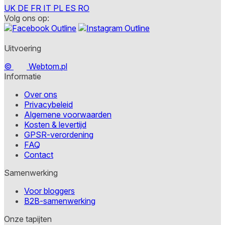
UK
DE
FR
IT
PL
ES
RO
Volg ons op:
Uitvoering
©
Webtom.pl
Informatie
Over ons
Privacybeleid
Algemene voorwaarden
Kosten & levertijd
GPSR-verordening
FAQ
Contact
Samenwerking
Voor bloggers
B2B-samenwerking
Onze tapijten