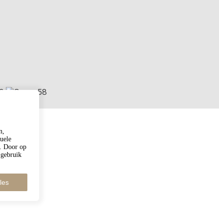
n,
duele
n. Door op
 gebruik
les