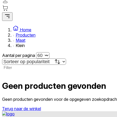
Home
Producten
Maat
We gebruiken cookies om inhoud
Klein
Informatie over hoe u onze sit
deze informatie combineren met
Aantal per pagina
diensten.
Filter
Noodzakelijk
Noodzakelijke cookies zijn esse
Geen producten gevonden
cookies slaan geen persoonlijk 
Geen producten gevonden voor de opgegeven zoekopdrach
Voorkeuren
Terug naar de winkel
Cookies voor voorkeuren stelle
verandert, zoals uw voorkeursta