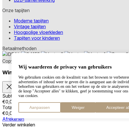
Onze tapijten
Moderne tapijten
Vintage tapijten
Hoogpolige vloerkleden
Tapijten voor kinderen
Betaalmethoden
Copyright © 2026 TAPISO
Wij waarderen de privacy van gebruikers
Winkelwagen
We gebruiken cookies om de kwaliteit van het browsen te verbetere
advertenties of inhoud weer te geven die is aangepast aan de indivi
behoeften van gebruikers en om het verkeer op de site te analysere
de knop "Accepteer alles" te klikken, geef je toestemming voor ons
Subtotaal
van cookies.
€
0,00
Totaal met verzendkosten
Aanpassen
Weiger
Accepteer al
€
0,00
Afrekenen
Verder winkelen