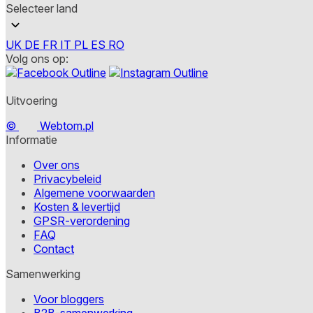
Selecteer land
Statistieken
UK
DE
FR
IT
PL
ES
RO
Statistische cookies helpen we
Volg ons op:
rapporteren.
Marketing
Uitvoering
Marketingcookies worden gebrui
©
Webtom.pl
interessant zijn voor de indivi
Informatie
Over ons
Niet-geclassificeerd
Privacybeleid
Niet-geclassificeerde cookies z
Algemene voorwaarden
Kosten & levertijd
GPSR-verordening
Weiger
FAQ
Contact
Samenwerking
Voor bloggers
B2B-samenwerking