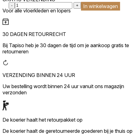
:product_name quantity
-
+
In winkelwagen
Voor alle vloerkleden en lopers
30 DAGEN RETOURRECHT
Bij Tapiso heb je 30 dagen de tijd om je aankoop gratis te
retourneren
VERZENDING BINNEN 24 UUR
Uw bestelling wordt binnen 24 uur vanuit ons magazijn
verzonden
De koerier haalt het retourpakket op
De koerier haalt de geretourneerde goederen bij je thuis op