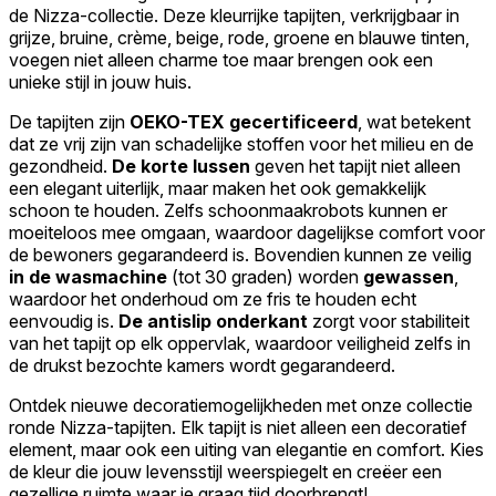
de Nizza-collectie. Deze kleurrijke tapijten, verkrijgbaar in
grijze, bruine, crème, beige, rode, groene en blauwe tinten,
voegen niet alleen charme toe maar brengen ook een
unieke stijl in jouw huis.
De tapijten zijn
OEKO-TEX gecertificeerd
, wat betekent
dat ze vrij zijn van schadelijke stoffen voor het milieu en de
gezondheid.
De korte lussen
geven het tapijt niet alleen
een elegant uiterlijk, maar maken het ook gemakkelijk
schoon te houden. Zelfs schoonmaakrobots kunnen er
moeiteloos mee omgaan, waardoor dagelijkse comfort voor
de bewoners gegarandeerd is. Bovendien kunnen ze veilig
in de wasmachine
(tot 30 graden) worden
gewassen
,
waardoor het onderhoud om ze fris te houden echt
eenvoudig is.
De antislip onderkant
zorgt voor stabiliteit
van het tapijt op elk oppervlak, waardoor veiligheid zelfs in
de drukst bezochte kamers wordt gegarandeerd.
Ontdek nieuwe decoratiemogelijkheden met onze collectie
ronde Nizza-tapijten. Elk tapijt is niet alleen een decoratief
element, maar ook een uiting van elegantie en comfort. Kies
de kleur die jouw levensstijl weerspiegelt en creëer een
gezellige ruimte waar je graag tijd doorbrengt!