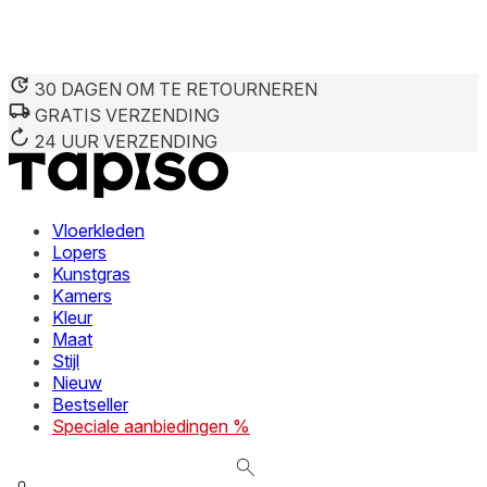
30 DAGEN OM TE RETOURNEREN
GRATIS VERZENDING
We gebruiken cookies om inhoud en advertenties te persona
Informatie over hoe u onze site gebruikt, delen we met on
24 UUR VERZENDING
deze informatie combineren met andere gegevens die u aan 
diensten.
Vloerkleden
Noodzakelijk
Lopers
Kunstgras
Noodzakelijke cookies zijn essentieel voor de basisfunctie
cookies slaan geen persoonlijk identificeerbare informatie 
Kamers
Kleur
Maat
Voorkeuren
Stijl
Nieuw
Cookies voor voorkeuren stellen een website in staat om in
verandert, zoals uw voorkeurstaal of de regio waar u zich 
Bestseller
Speciale aanbiedingen %
Statistieken