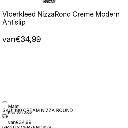
Vloerkleed Nizza
Rond Creme Modern
Antislip
van
€
34,99
Maat
SKU:
180 CREAM NIZZA ROUND
van
€
34,99
GRATIS VERZENDING