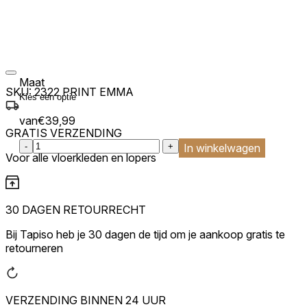
Maat
SKU:
2322 PRINT EMMA
van
€
39,99
GRATIS VERZENDING
:product_name quantity
-
+
In winkelwagen
Voor alle vloerkleden en lopers
30 DAGEN RETOURRECHT
Bij Tapiso heb je 30 dagen de tijd om je aankoop gratis te
retourneren
VERZENDING BINNEN 24 UUR