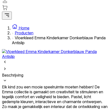
Statistieken
Statistische cookies helpen website-eigenaren te begrijpen hoe
bezoekers omgaan met websites door anoniem informatie te
Home
verzamelen en te rapporteren.
Producten
Vloerkleed Emma Kinderkamer Donkerblauw Panda
Marketing
Antislip
Marketingcookies worden gebruikt om gebruikers over websites te
volgen. Het doel is om advertenties weer te geven die relevant en
interessant zijn voor de individuele gebruiker en daardoor
waardevoller zijn voor uitgevers en externe adverteerders.
Niet-geclassificeerd
Beschrijving
Niet-geclassificeerde cookies zijn cookies die in het proces van
classificatie zijn, samen met de aanbieders van de individuele cookies.
Elk kind zou een mooie speelruimte moeten hebben! De
Emma collectie is gemaakt om creativiteit te stimuleren en
tegelijk comfort en veiligheid te bieden. Pastel, licht
Weiger
gedempte kleuren, interactieve en charmante ontwerpen.
Zo maak je gemakkelijk een interieur dat de ontwikkeling van
Sla mijn voorkeuren op