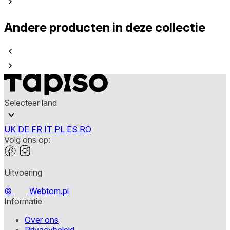
Andere producten in deze collectie
Selecteer land
UK
DE
FR
IT
PL
ES
RO
Volg ons op:
Uitvoering
©
Webtom.pl
Informatie
Over ons