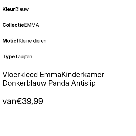
Kleur
Blauw
Collectie
EMMA
Motief
Kleine dieren
Type
Tapijten
Vloerkleed Emma
Kinderkamer
Donkerblauw Panda Antislip
van
€
39,99