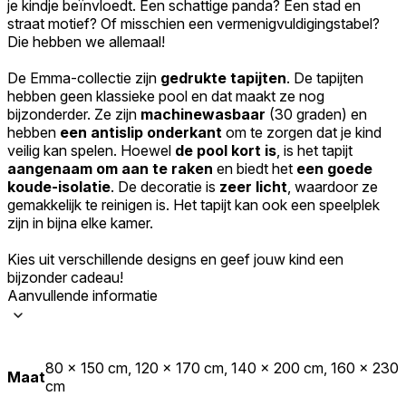
je kindje beïnvloedt. Een schattige panda? Een stad en
straat motief? Of misschien een vermenigvuldigingstabel?
Accepteer alles
Die hebben we allemaal!
De Emma-collectie zijn
gedrukte tapijten
. De tapijten
hebben geen klassieke pool en dat maakt ze nog
bijzonderder. Ze zijn
machinewasbaar
(30 graden) en
hebben
een antislip onderkant
om te zorgen dat je kind
veilig kan spelen. Hoewel
de pool kort is
, is het tapijt
aangenaam om aan te raken
en biedt het
een goede
koude-isolatie
. De decoratie is
zeer licht
, waardoor ze
gemakkelijk te reinigen is. Het tapijt kan ook een speelplek
zijn in bijna elke kamer.
Kies uit verschillende designs en geef jouw kind een
bijzonder cadeau!
Aanvullende informatie
80 x 150 cm, 120 x 170 cm, 140 x 200 cm, 160 x 230
Maat
cm