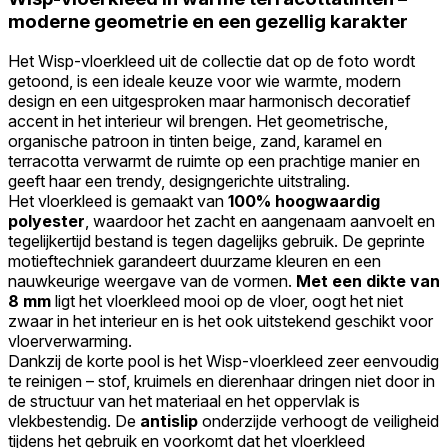
moderne geometrie en een gezellig karakter
Het Wisp-vloerkleed uit de collectie dat op de foto wordt
getoond, is een ideale keuze voor wie warmte, modern
design en een uitgesproken maar harmonisch decoratief
accent in het interieur wil brengen. Het geometrische,
organische patroon in tinten beige, zand, karamel en
terracotta verwarmt de ruimte op een prachtige manier en
geeft haar een trendy, designgerichte uitstraling.
Het vloerkleed is gemaakt van
100% hoogwaardig
polyester
, waardoor het zacht en aangenaam aanvoelt en
tegelijkertijd bestand is tegen dagelijks gebruik. De geprinte
motieftechniek garandeert duurzame kleuren en een
nauwkeurige weergave van de vormen.
Met een dikte van
8 mm
ligt het vloerkleed mooi op de vloer, oogt het niet
zwaar in het interieur en is het ook uitstekend geschikt voor
vloerverwarming.
Dankzij de korte pool is het Wisp-vloerkleed zeer eenvoudig
te reinigen – stof, kruimels en dierenhaar dringen niet door in
de structuur van het materiaal en het oppervlak is
vlekbestendig. De
antislip
onderzijde verhoogt de veiligheid
tijdens het gebruik en voorkomt dat het vloerkleed