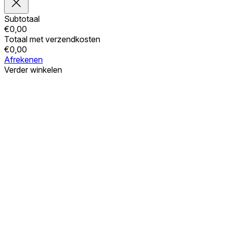
Subtotaal
€
0,00
Totaal met verzendkosten
€
0,00
Afrekenen
Verder winkelen
Bestellingen
Uw winkelwagen is leeg
Adressen
Accountgegevens
Subtotaal
Wachtwoord vergeten
€
0,00
Totaal met verzendkosten
€
0,00
Winkelwagentje tonen
Kassa