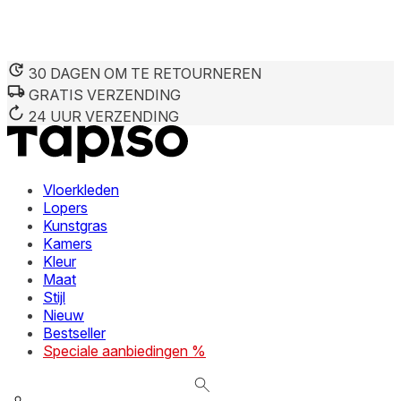
30 DAGEN OM TE RETOURNEREN
GRATIS VERZENDING
We gebruiken cookies om inhoud en advertenties te persona
Informatie over hoe u onze site gebruikt, delen we met on
24 UUR VERZENDING
deze informatie combineren met andere gegevens die u aan 
diensten.
Vloerkleden
Noodzakelijk
Lopers
Kunstgras
Noodzakelijke cookies zijn essentieel voor de basisfunctie
cookies slaan geen persoonlijk identificeerbare informatie 
Kamers
Kleur
Maat
Voorkeuren
Stijl
Nieuw
Cookies voor voorkeuren stellen een website in staat om in
verandert, zoals uw voorkeurstaal of de regio waar u zich 
Bestseller
Speciale aanbiedingen %
Statistieken