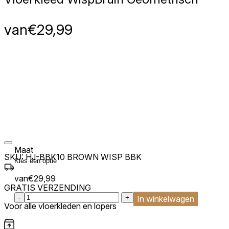
van
€
29,99
Maat
SKU:
HJ-BBK10 BROWN WISP BBK
van
€
29,99
GRATIS VERZENDING
:product_name quantity
-
+
In winkelwagen
Voor alle vloerkleden en lopers