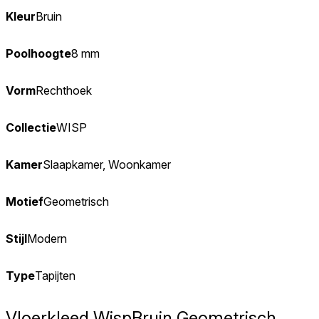
Kleur
Bruin
Poolhoogte
8 mm
Vorm
Rechthoek
Collectie
WISP
Kamer
Slaapkamer, Woonkamer
Motief
Geometrisch
Stijl
Modern
Type
Tapijten
Vloerkleed Wisp
Bruin Geometrisch