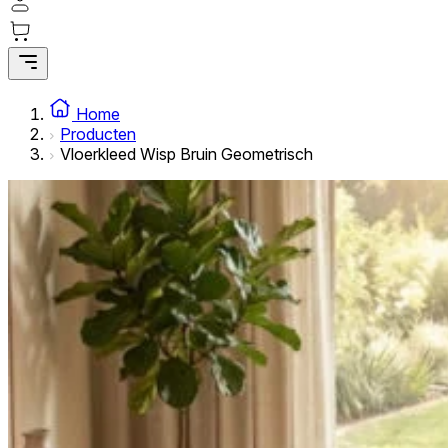
Statistische cookies helpen website-eigenaren te begrijpe
rapporteren.
Marketing
Marketingcookies worden gebruikt om gebruikers over websi
Home
interessant zijn voor de individuele gebruiker en daardoor 
Producten
Vloerkleed Wisp Bruin Geometrisch
Niet-geclassificeerd
Niet-geclassificeerde cookies zijn cookies die in het proce