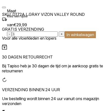
Maat
SKU:
D172A L.GRAY VIZON VALLEY ROUND
van
€
29,99
GRATIS VERZENDING
:product_name quantity
-
+
In winkelwagen
Voor alle vloerkleden en lopers
30 DAGEN RETOURRECHT
Bij Tapiso heb je 30 dagen de tijd om je aankoop gratis te
retourneren
VERZENDING BINNEN 24 UUR
Uw bestelling wordt binnen 24 uur vanuit ons magazijn
verzonden