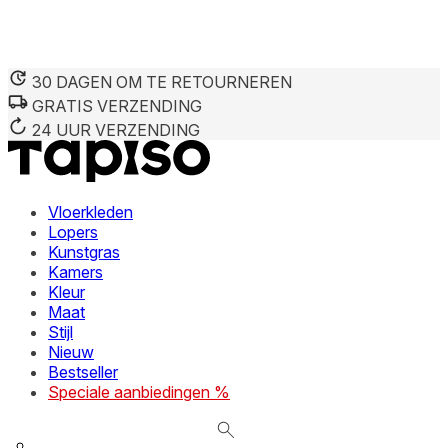
30 DAGEN OM TE RETOURNEREN
GRATIS VERZENDING
We gebruiken cookies om inhoud en advertenties te persona
Informatie over hoe u onze site gebruikt, delen we met on
24 UUR VERZENDING
deze informatie combineren met andere gegevens die u aan 
diensten.
Vloerkleden
Noodzakelijk
Lopers
Kunstgras
Noodzakelijke cookies zijn essentieel voor de basisfunctie
cookies slaan geen persoonlijk identificeerbare informatie 
Kamers
Kleur
Maat
Voorkeuren
Stijl
Nieuw
Cookies voor voorkeuren stellen een website in staat om in
verandert, zoals uw voorkeurstaal of de regio waar u zich 
Bestseller
Speciale aanbiedingen %
Statistieken