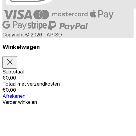
Copyright © 2026 TAPISO
Winkelwagen
Subtotaal
€
0,00
Totaal met verzendkosten
€
0,00
Afrekenen
Verder winkelen
Bestellingen
Uw winkelwagen is leeg
Adressen
Accountgegevens