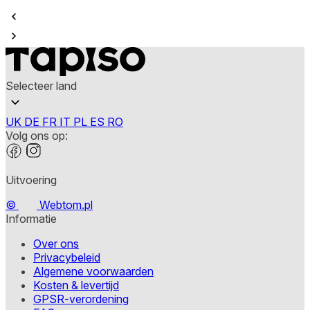
Selecteer land
UK
DE
FR
IT
PL
ES
RO
Volg ons op:
Uitvoering
©
Webtom.pl
Informatie
Over ons
Privacybeleid
Algemene voorwaarden
Kosten & levertijd
GPSR-verordening