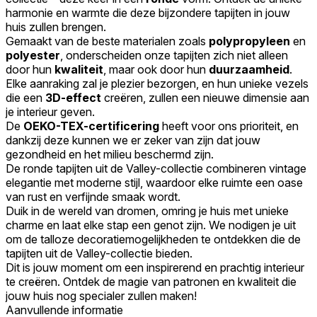
harmonie en warmte die deze bijzondere tapijten in jouw
huis zullen brengen.
Gemaakt van de beste materialen zoals
polypropyleen
en
polyester
, onderscheiden onze tapijten zich niet alleen
door hun
kwaliteit
, maar ook door hun
duurzaamheid
.
Elke aanraking zal je plezier bezorgen, en hun unieke vezels
die een
3D-effect
creëren, zullen een nieuwe dimensie aan
je interieur geven.
De
OEKO-TEX-certificering
heeft voor ons prioriteit, en
dankzij deze kunnen we er zeker van zijn dat jouw
gezondheid en het milieu beschermd zijn.
De ronde tapijten uit de Valley-collectie combineren vintage
elegantie met moderne stijl, waardoor elke ruimte een oase
van rust en verfijnde smaak wordt.
Duik in de wereld van dromen, omring je huis met unieke
charme en laat elke stap een genot zijn. We nodigen je uit
om de talloze decoratiemogelijkheden te ontdekken die de
tapijten uit de Valley-collectie bieden.
Dit is jouw moment om een inspirerend en prachtig interieur
te creëren. Ontdek de magie van patronen en kwaliteit die
jouw huis nog specialer zullen maken!
Aanvullende informatie