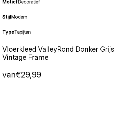
Motief
Decoratief
Stijl
Modern
Type
Tapijten
Vloerkleed Valley
Rond Donker Grijs
Vintage Frame
van
€
29,99