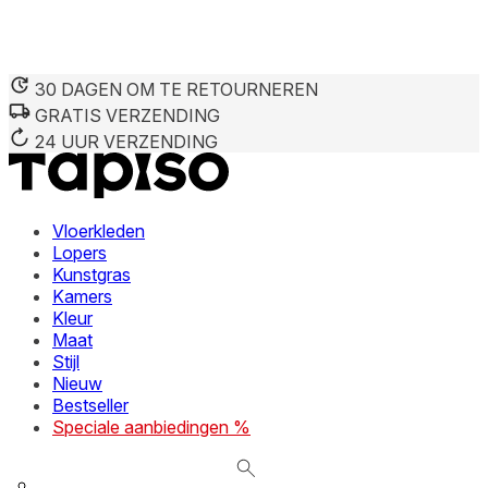
30 DAGEN OM TE RETOURNEREN
GRATIS VERZENDING
We gebruiken cookies om inhoud en advertenties te persona
Informatie over hoe u onze site gebruikt, delen we met on
24 UUR VERZENDING
deze informatie combineren met andere gegevens die u aan 
diensten.
Vloerkleden
Noodzakelijk
Lopers
Kunstgras
Noodzakelijke cookies zijn essentieel voor de basisfunctie
cookies slaan geen persoonlijk identificeerbare informatie 
Kamers
Kleur
Maat
Voorkeuren
Stijl
Nieuw
Cookies voor voorkeuren stellen een website in staat om in
verandert, zoals uw voorkeurstaal of de regio waar u zich 
Bestseller
Speciale aanbiedingen %
Statistieken