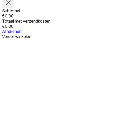
Subtotaal
€
0,00
Totaal met verzendkosten
€
0,00
Afrekenen
Verder winkelen
Bestellingen
Uw winkelwagen is leeg
Adressen
Accountgegevens
Subtotaal
Wachtwoord vergeten
€
0,00
Totaal met verzendkosten
€
0,00
Winkelwagentje tonen
Kassa