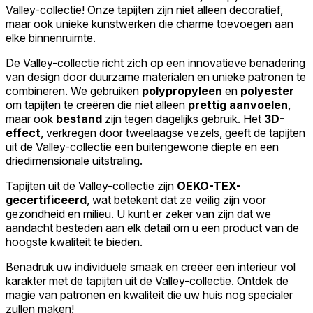
Valley-collectie! Onze tapijten zijn niet alleen decoratief,
maar ook unieke kunstwerken die charme toevoegen aan
elke binnenruimte.
De Valley-collectie richt zich op een innovatieve benadering
van design door duurzame materialen en unieke patronen te
combineren. We gebruiken
polypropyleen
en
polyester
om tapijten te creëren die niet alleen
prettig aanvoelen
,
maar ook
bestand
zijn tegen dagelijks gebruik. Het
3D-
effect
, verkregen door tweelaagse vezels, geeft de tapijten
uit de Valley-collectie een buitengewone diepte en een
driedimensionale uitstraling.
Tapijten uit de Valley-collectie zijn
OEKO-TEX-
gecertificeerd
, wat betekent dat ze veilig zijn voor
gezondheid en milieu. U kunt er zeker van zijn dat we
aandacht besteden aan elk detail om u een product van de
hoogste kwaliteit te bieden.
Benadruk uw individuele smaak en creëer een interieur vol
karakter met de tapijten uit de Valley-collectie. Ontdek de
magie van patronen en kwaliteit die uw huis nog specialer
zullen maken!