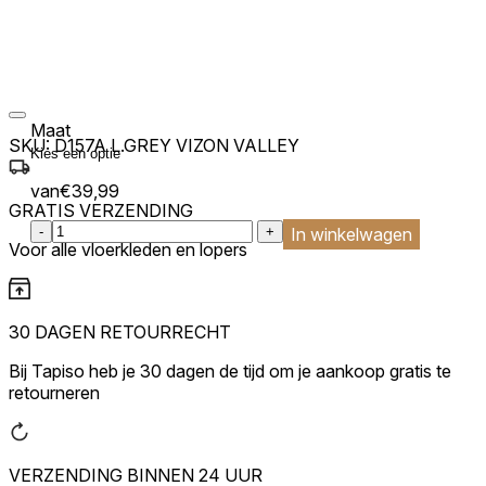
Maat
SKU:
D157A L.GREY VIZON VALLEY
van
€
39,99
GRATIS VERZENDING
:product_name quantity
-
+
In winkelwagen
Voor alle vloerkleden en lopers
30 DAGEN RETOURRECHT
Bij Tapiso heb je 30 dagen de tijd om je aankoop gratis te
retourneren
VERZENDING BINNEN 24 UUR