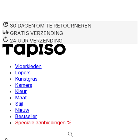
30 DAGEN OM TE RETOURNEREN
GRATIS VERZENDING
We gebruiken cookies om inhoud en advertenties te persona
Informatie over hoe u onze site gebruikt, delen we met on
24 UUR VERZENDING
deze informatie combineren met andere gegevens die u aan 
diensten.
Vloerkleden
Noodzakelijk
Lopers
Kunstgras
Noodzakelijke cookies zijn essentieel voor de basisfunctie
cookies slaan geen persoonlijk identificeerbare informatie 
Kamers
Kleur
Maat
Voorkeuren
Stijl
Nieuw
Cookies voor voorkeuren stellen een website in staat om in
verandert, zoals uw voorkeurstaal of de regio waar u zich 
Bestseller
Speciale aanbiedingen %
Statistieken