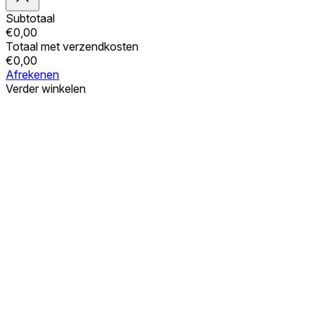
Subtotaal
€
0,00
Totaal met verzendkosten
€
0,00
Afrekenen
Verder winkelen
Bestellingen
Uw winkelwagen is leeg
Adressen
Accountgegevens
Subtotaal
Wachtwoord vergeten
€
0,00
Totaal met verzendkosten
€
0,00
Winkelwagentje tonen
Kassa