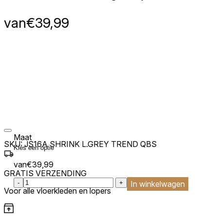
van
€
39,99
Maat
SKU:
JS16A SHRINK L.GREY TREND QBS
van
€
39,99
GRATIS VERZENDING
:product_name quantity
-
+
In winkelwagen
Voor alle vloerkleden en lopers