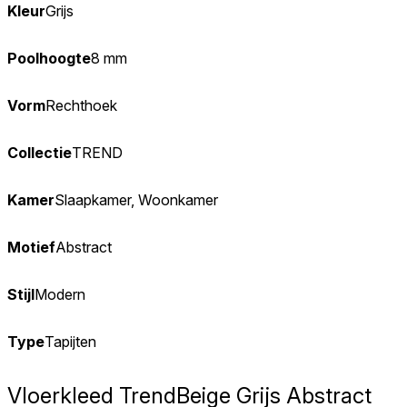
Kleur
Grijs
Poolhoogte
8 mm
Vorm
Rechthoek
Collectie
TREND
Kamer
Slaapkamer, Woonkamer
Motief
Abstract
Stijl
Modern
Type
Tapijten
Vloerkleed Trend
Beige Grijs Abstract