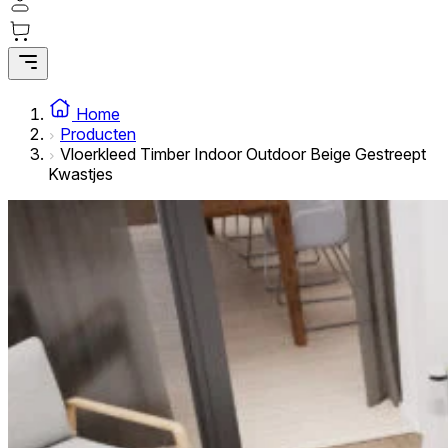
Statistische cookies helpen website-eigenaren te begrijpe
rapporteren.
Marketing
Marketingcookies worden gebruikt om gebruikers over websi
Home
interessant zijn voor de individuele gebruiker en daardoor 
Producten
Vloerkleed Timber Indoor Outdoor Beige Gestreept
Kwastjes
Niet-geclassificeerd
Niet-geclassificeerde cookies zijn cookies die in het proce