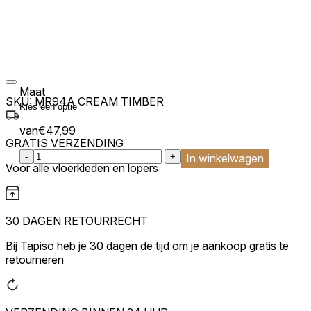
Maat
SKU:
MR94A CREAM TIMBER
van
€
47,99
GRATIS VERZENDING
:product_name quantity
-
+
In winkelwagen
Voor alle vloerkleden en lopers
30 DAGEN RETOURRECHT
Bij Tapiso heb je 30 dagen de tijd om je aankoop gratis te
retourneren