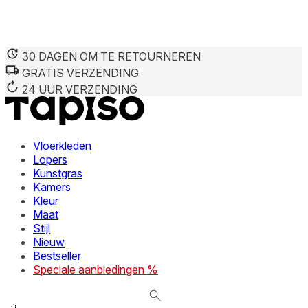
30 DAGEN OM TE RETOURNEREN
GRATIS VERZENDING
We gebruiken cookies om inhoud en advertenties te persona
Informatie over hoe u onze site gebruikt, delen we met on
24 UUR VERZENDING
deze informatie combineren met andere gegevens die u aan 
diensten.
Vloerkleden
Noodzakelijk
Lopers
Kunstgras
Noodzakelijke cookies zijn essentieel voor de basisfunctie
cookies slaan geen persoonlijk identificeerbare informatie 
Kamers
Kleur
Maat
Voorkeuren
Stijl
Nieuw
Cookies voor voorkeuren stellen een website in staat om in
verandert, zoals uw voorkeurstaal of de regio waar u zich 
Bestseller
Speciale aanbiedingen %
Statistieken