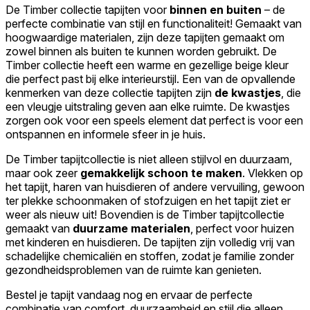
De Timber collectie tapijten voor
binnen en buiten
– de
perfecte combinatie van stijl en functionaliteit! Gemaakt van
hoogwaardige materialen, zijn deze tapijten gemaakt om
zowel binnen als buiten te kunnen worden gebruikt. De
Timber collectie heeft een warme en gezellige beige kleur
die perfect past bij elke interieurstijl. Een van de opvallende
kenmerken van deze collectie tapijten zijn
de kwastjes
, die
een vleugje uitstraling geven aan elke ruimte. De kwastjes
zorgen ook voor een speels element dat perfect is voor een
ontspannen en informele sfeer in je huis.
De Timber tapijtcollectie is niet alleen stijlvol en duurzaam,
maar ook zeer
gemakkelijk schoon te maken
. Vlekken op
het tapijt, haren van huisdieren of andere vervuiling, gewoon
ter plekke schoonmaken of stofzuigen en het tapijt ziet er
weer als nieuw uit! Bovendien is de Timber tapijtcollectie
gemaakt van
duurzame materialen
, perfect voor huizen
met kinderen en huisdieren. De tapijten zijn volledig vrij van
schadelijke chemicaliën en stoffen, zodat je familie zonder
gezondheidsproblemen van de ruimte kan genieten.
Bestel je tapijt vandaag nog en ervaar de perfecte
combinatie van comfort, duurzaamheid en stijl die alleen