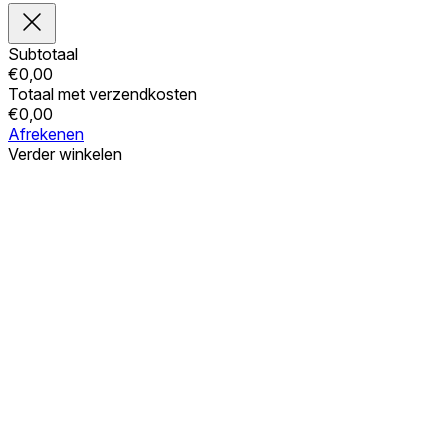
Subtotaal
€
0,00
Totaal met verzendkosten
€
0,00
Afrekenen
Verder winkelen
Bestellingen
Uw winkelwagen is leeg
Adressen
Accountgegevens
Subtotaal
Wachtwoord vergeten
€
0,00
Totaal met verzendkosten
€
0,00
Winkelwagentje tonen
Kassa