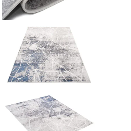
Statistieken
Statistische cookies helpen we
rapporteren.
Marketing
Marketingcookies worden gebrui
interessant zijn voor de indivi
Niet-geclassificeerd
Niet-geclassificeerde cookies z
Weiger