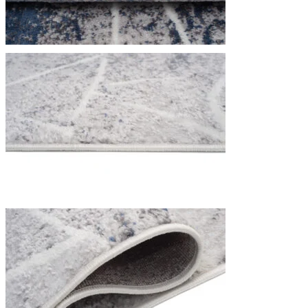
We gebruiken cookies om inhoud
Informatie over hoe u onze sit
deze informatie combineren met
diensten.
Noodzakelijk
Noodzakelijke cookies zijn esse
cookies slaan geen persoonlijk 
Voorkeuren
Cookies voor voorkeuren stelle
verandert, zoals uw voorkeursta