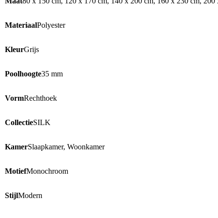
Maat
80 x 150 cm, 120 x 170 cm, 140 x 200 cm, 160 x 230 cm, 200
Materiaal
Polyester
Kleur
Grijs
Poolhoogte
35 mm
Vorm
Rechthoek
Collectie
SILK
Kamer
Slaapkamer, Woonkamer
Motief
Monochroom
Stijl
Modern