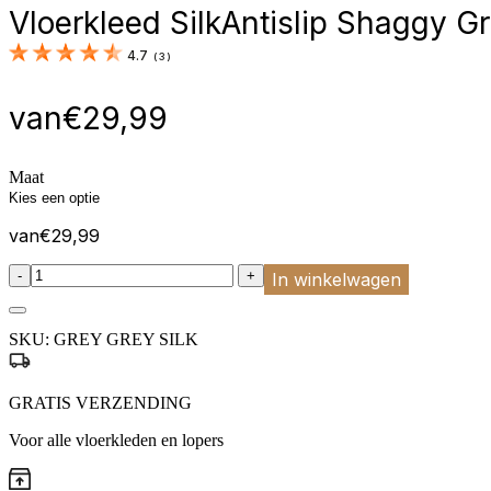
Vloerkleed Silk
Antislip Shaggy Gr
4.7
(
3
)
van
€
29,99
Maat
van
€
29,99
:product_name quantity
-
+
In winkelwagen
SKU:
GREY GREY SILK
GRATIS VERZENDING
Voor alle vloerkleden en lopers