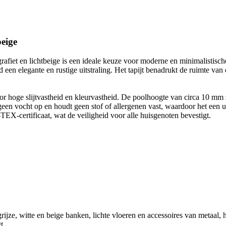
beige
js, grafiet en lichtbeige is een ideale keuze voor moderne en minimalistis
tijd een elegante en rustige uitstraling. Het tapijt benadrukt de ruim
oor hoge slijtvastheid en kleurvastheid. De poolhoogte van circa 10 m
 geen vocht op en houdt geen stof of allergenen vast, waardoor het een
X-certificaat, wat de veiligheid voor alle huisgenoten bevestigt.
ijze, witte en beige banken, lichte vloeren en accessoires van metaal, h
t.