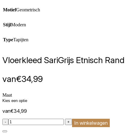
Motief
Geometrisch
Stijl
Modern
Type
Tapijten
Vloerkleed Sari
Grijs Etnisch Rand
van
€
34,99
Maat
van
€
34,99
:product_name quantity
-
+
In winkelwagen