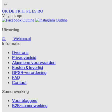
UK
DE
FR
IT
PL
ES
RO
Volg ons op:
Uitvoering
©
Webtom.pl
Informatie
Over ons
Privacybeleid
Algemene voorwaarden
Kosten & levertijd
GPSR-verordening
FAQ
Contact
Samenwerking
Voor bloggers
B2B-samenwerking