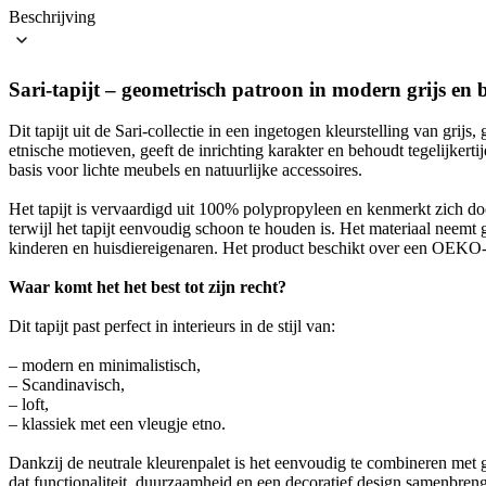
Beschrijving
Sari-tapijt – geometrisch patroon in modern grijs en 
Dit tapijt uit de Sari-collectie in een ingetogen kleurstelling van gri
etnische motieven, geeft de inrichting karakter en behoudt tegelijker
basis voor lichte meubels en natuurlijke accessoires.
Het tapijt is vervaardigd uit 100% polypropyleen en kenmerkt zich d
terwijl het tapijt eenvoudig schoon te houden is. Het materiaal neemt
kinderen en huisdiereigenaren. Het product beschikt over een OEKO-TE
Waar komt het het best tot zijn recht?
Dit tapijt past perfect in interieurs in de stijl van:
– modern en minimalistisch,
– Scandinavisch,
– loft,
– klassiek met een vleugje etno.
Dankzij de neutrale kleurenpalet is het eenvoudig te combineren met gr
dat functionaliteit, duurzaamheid en een decoratief design samenbreng