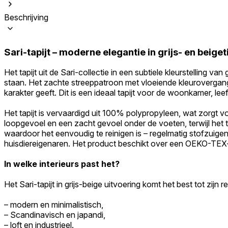
Beschrijving
Sari-tapijt – moderne elegantie in grijs- en beiget
Het tapijt uit de Sari-collectie in een subtiele kleurstelling va
staan. Het zachte streeppatroon met vloeiende kleurovergangen
karakter geeft. Dit is een ideaal tapijt voor de woonkamer, le
Het tapijt is vervaardigd uit 100% polypropyleen, wat zorgt v
loopgevoel en een zacht gevoel onder de voeten, terwijl het tap
waardoor het eenvoudig te reinigen is – regelmatig stofzuige
huisdiereigenaren. Het product beschikt over een OEKO-TEX-cer
In welke interieurs past het?
Het Sari-tapijt in grijs-beige uitvoering komt het best tot zijn rec
– modern en minimalistisch,
– Scandinavisch en japandi,
– loft en industrieel.