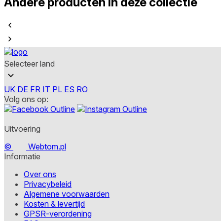
Andere producten in deze collectie
Selecteer land
UK
DE
FR
IT
PL
ES
RO
Volg ons op:
Uitvoering
©
Webtom.pl
Informatie
Over ons
Privacybeleid
Algemene voorwaarden
Kosten & levertijd
GPSR-verordening