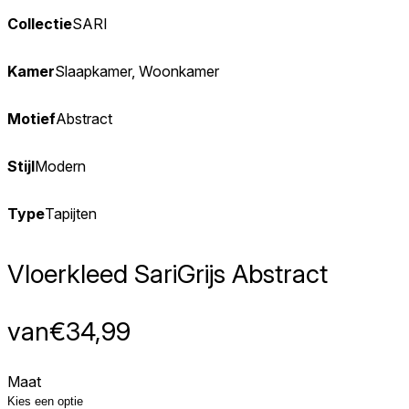
We gebruiken cookies om inhoud
Collectie
SARI
Informatie over hoe u onze sit
deze informatie combineren met
diensten.
Kamer
Slaapkamer, Woonkamer
Noodzakelijk
Motief
Abstract
Noodzakelijke cookies zijn esse
cookies slaan geen persoonlijk 
Stijl
Modern
Voorkeuren
Type
Tapijten
Cookies voor voorkeuren stelle
verandert, zoals uw voorkeursta
Vloerkleed Sari
Grijs Abstract
Statistieken
van
€
34,99
Statistische cookies helpen we
rapporteren.
Maat
Marketing