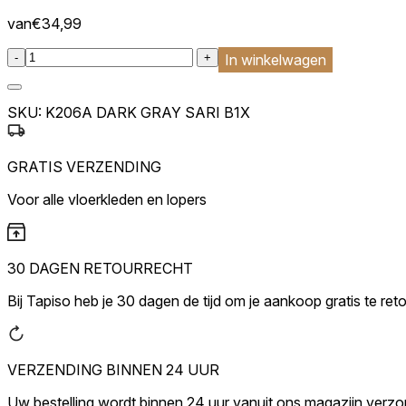
Marketingcookies worden gebrui
van
€
34,99
interessant zijn voor de indivi
:product_name quantity
-
+
In winkelwagen
Niet-geclassificeerd
Niet-geclassificeerde cookies z
SKU:
K206A DARK GRAY SARI B1X
Weiger
GRATIS VERZENDING
Voor alle vloerkleden en lopers
30 DAGEN RETOURRECHT
Bij Tapiso heb je 30 dagen de tijd om je aankoop gratis te ret
VERZENDING BINNEN 24 UUR
Uw bestelling wordt binnen 24 uur vanuit ons magazijn verz