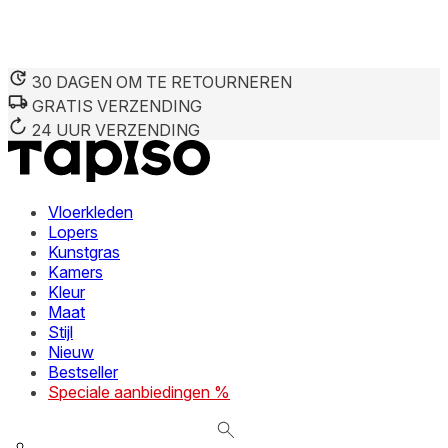
30 DAGEN OM TE RETOURNEREN
GRATIS VERZENDING
We gebruiken cookies om inhoud en advertenties te persona
Informatie over hoe u onze site gebruikt, delen we met on
24 UUR VERZENDING
deze informatie combineren met andere gegevens die u aan 
diensten.
Vloerkleden
Noodzakelijk
Lopers
Kunstgras
Noodzakelijke cookies zijn essentieel voor de basisfunctie
cookies slaan geen persoonlijk identificeerbare informatie 
Kamers
Kleur
Maat
Voorkeuren
Stijl
Nieuw
Cookies voor voorkeuren stellen een website in staat om in
verandert, zoals uw voorkeurstaal of de regio waar u zich 
Bestseller
Speciale aanbiedingen %
Statistieken