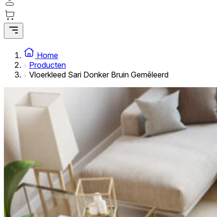
Statistische cookies helpen website-eigenaren te begrijpe
rapporteren.
Marketing
Marketingcookies worden gebruikt om gebruikers over websi
Home
interessant zijn voor de individuele gebruiker en daardoor 
Producten
Vloerkleed Sari Donker Bruin Gemêleerd
Niet-geclassificeerd
Niet-geclassificeerde cookies zijn cookies die in het proce