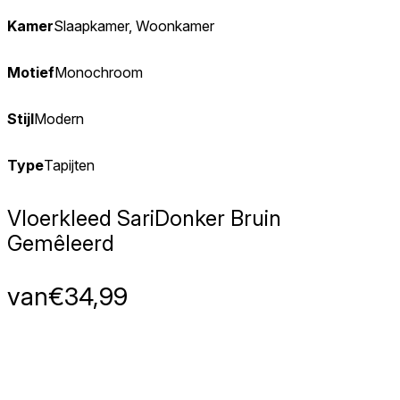
Kamer
Slaapkamer, Woonkamer
Motief
Monochroom
Stijl
Modern
Type
Tapijten
Vloerkleed Sari
Donker Bruin
Gemêleerd
van
€
34,99