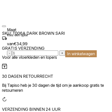
Maat
SKU:
T006A DARK BROWN SARI
van
€
34,99
GRATIS VERZENDING
:product_name quantity
-
+
In winkelwagen
Voor alle vloerkleden en lopers
30 DAGEN RETOURRECHT
Bij Tapiso heb je 30 dagen de tijd om je aankoop gratis te
retourneren
VERZENDING BINNEN 24 UUR