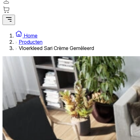
Statistische cookies helpen website-eigenaren te begrijpe
rapporteren.
Marketing
Marketingcookies worden gebruikt om gebruikers over websi
Home
interessant zijn voor de individuele gebruiker en daardoor 
Producten
Vloerkleed Sari Crème Gemêleerd
Niet-geclassificeerd
Niet-geclassificeerde cookies zijn cookies die in het proce