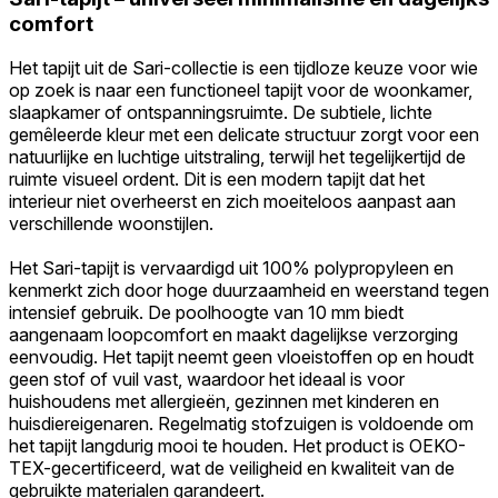
comfort
Het tapijt uit de Sari-collectie is een tijdloze keuze voor wie
op zoek is naar een functioneel tapijt voor de woonkamer,
slaapkamer of ontspanningsruimte. De subtiele, lichte
gemêleerde kleur met een delicate structuur zorgt voor een
natuurlijke en luchtige uitstraling, terwijl het tegelijkertijd de
ruimte visueel ordent. Dit is een modern tapijt dat het
interieur niet overheerst en zich moeiteloos aanpast aan
verschillende woonstijlen.
Het Sari-tapijt is vervaardigd uit 100% polypropyleen en
kenmerkt zich door hoge duurzaamheid en weerstand tegen
intensief gebruik. De poolhoogte van 10 mm biedt
aangenaam loopcomfort en maakt dagelijkse verzorging
eenvoudig. Het tapijt neemt geen vloeistoffen op en houdt
geen stof of vuil vast, waardoor het ideaal is voor
huishoudens met allergieën, gezinnen met kinderen en
huisdiereigenaren. Regelmatig stofzuigen is voldoende om
het tapijt langdurig mooi te houden. Het product is OEKO-
TEX-gecertificeerd, wat de veiligheid en kwaliteit van de
gebruikte materialen garandeert.