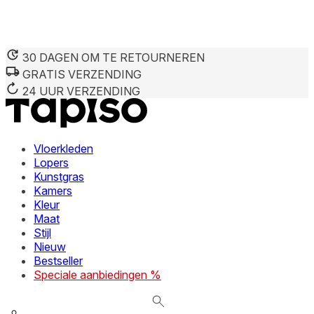
30 DAGEN OM TE RETOURNEREN
GRATIS VERZENDING
We gebruiken cookies om inhoud en advertenties te persona
Informatie over hoe u onze site gebruikt, delen we met on
24 UUR VERZENDING
deze informatie combineren met andere gegevens die u aan 
diensten.
Vloerkleden
Noodzakelijk
Lopers
Kunstgras
Noodzakelijke cookies zijn essentieel voor de basisfunctie
cookies slaan geen persoonlijk identificeerbare informatie 
Kamers
Kleur
Maat
Voorkeuren
Stijl
Nieuw
Cookies voor voorkeuren stellen een website in staat om in
verandert, zoals uw voorkeurstaal of de regio waar u zich 
Bestseller
Speciale aanbiedingen %
Statistieken