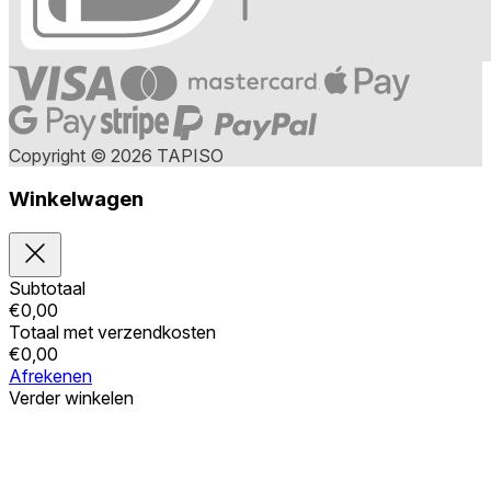
Copyright © 2026 TAPISO
Winkelwagen
Subtotaal
€
0,00
Totaal met verzendkosten
€
0,00
Afrekenen
Verder winkelen
Bestellingen
Uw winkelwagen is leeg
Adressen