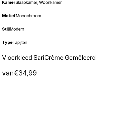
Kamer
Slaapkamer, Woonkamer
Motief
Monochroom
Stijl
Modern
Type
Tapijten
Vloerkleed Sari
Crème Gemêleerd
van
€
34,99