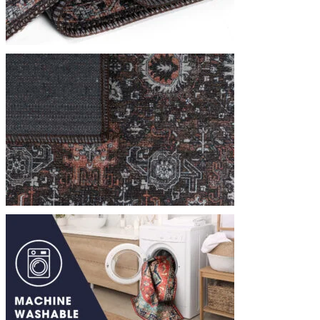
We gebruiken cookies om inhoud
Informatie over hoe u onze sit
deze informatie combineren met
diensten.
Noodzakelijk
Noodzakelijke cookies zijn esse
cookies slaan geen persoonlijk 
Voorkeuren
Cookies voor voorkeuren stelle
verandert, zoals uw voorkeursta