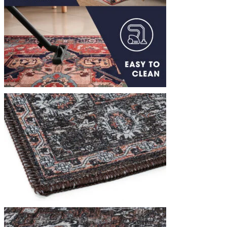
Statistieken
Statistische cookies helpen we
rapporteren.
Marketing
Marketingcookies worden gebrui
interessant zijn voor de indivi
Niet-geclassificeerd
Niet-geclassificeerde cookies z
Weiger