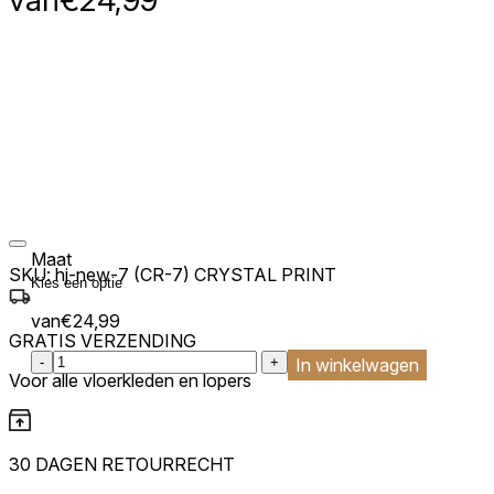
van
€
24,99
Maat
SKU:
hj-new-7 (CR-7) CRYSTAL PRINT
van
€
24,99
GRATIS VERZENDING
:product_name quantity
-
+
In winkelwagen
Voor alle vloerkleden en lopers
30 DAGEN RETOURRECHT