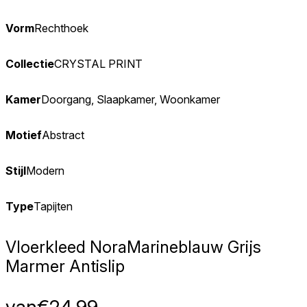
Vorm
Rechthoek
Collectie
CRYSTAL PRINT
Kamer
Doorgang, Slaapkamer, Woonkamer
Motief
Abstract
Stijl
Modern
Type
Tapijten
Vloerkleed Nora
Marineblauw Grijs
Marmer Antislip