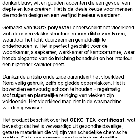
donkerblauw, wit en gouden accenten die een gevoel van
diepte en luxe creëren. Het is de ideale keuze voor mensen
Accepteer alles
die modern design en een verfijnd interieur waarderen.
Gemaakt van
100% polyester
onderscheidt het vloerkleed
zich door een vlakke structuur en
een dikte van 5 mm
,
waardoor het licht, duurzaam en gemakkelijk te
onderhouden is. Het is perfect geschikt voor de
woonkamer, slaapkamer, werkkamer of kantoorruimte, waar
het de elegantie van de inrichting benadrukt en het interieur
een bijzonder karakter geeft.
Dankzij de antislip onderzijde garandeert het vloerkleed
Nora veilig gebruik, zelfs op gladde oppervlakken. Het is
bovendien eenvoudig schoon te houden – regelmatig
stofzuigen en plaatselijke reiniging van vlekken zijn
voldoende. Het vloerkleed mag niet in de wasmachine
worden gewassen.
Het product beschikt over het
OEKO-TEX-certificaat
, wat
bevestigt dat het is vervaardigd uit gezondheidsveilige,
geteste materialen die vrij zijn van schadelijke chemische