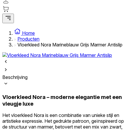
Statistieken
Statistische cookies helpen website-eigenaren te begrijpen hoe
bezoekers omgaan met websites door anoniem informatie te
Home
verzamelen en te rapporteren.
Producten
Vloerkleed Nora Marineblauw Grijs Marmer Antislip
Marketing
Marketingcookies worden gebruikt om gebruikers over websites te
volgen. Het doel is om advertenties weer te geven die relevant en
interessant zijn voor de individuele gebruiker en daardoor
waardevoller zijn voor uitgevers en externe adverteerders.
Beschrijving
Niet-geclassificeerd
Vloerkleed Nora – moderne elegantie met een
Niet-geclassificeerde cookies zijn cookies die in het proces van
classificatie zijn, samen met de aanbieders van de individuele cookies.
vleugje luxe
Het vloerkleed Nora is een combinatie van unieke stijl en
Weiger
artistieke expressie. Het gedrukte patroon, geïnspireerd op
de structuur van marmer, betovert met een mix van zwart,
Sla mijn voorkeuren op