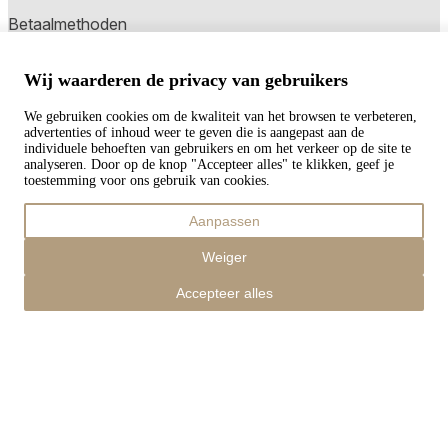
Betaalmethoden
Wij waarderen de privacy van gebruikers
Copyright © 2026 TAPISO
We gebruiken cookies om de kwaliteit van het browsen te verbeteren,
Winkelwagen
advertenties of inhoud weer te geven die is aangepast aan de
individuele behoeften van gebruikers en om het verkeer op de site te
analyseren. Door op de knop "Accepteer alles" te klikken, geef je
toestemming voor ons gebruik van cookies.
Subtotaal
Aanpassen
€
0,00
Totaal met verzendkosten
Weiger
€
0,00
Afrekenen
Accepteer alles
Verder winkelen
Bestellingen
Uw winkelwagen is leeg
Adressen
Accountgegevens
Subtotaal
Wachtwoord vergeten