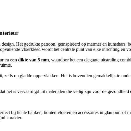
nterieur
n design. Het gedrukte patroon, geïnspireerd op marmer en kunsthars, 
 opvallende vloerkleed wordt het centrale punt van elke inrichting en voeg
uur en
een dikte van 5 mm
, waardoor het een elegante uitstraling comb
ruimte.
teit, zelfs op gladde oppervlakken. Het is bovendien gemakkelijk te ond
dat het is vervaardigd uit materialen die veilig zijn voor de gezondheid 
ect bij lichte banken, houten vloeren en accessoires in glamour- of mo
jnd karakter.