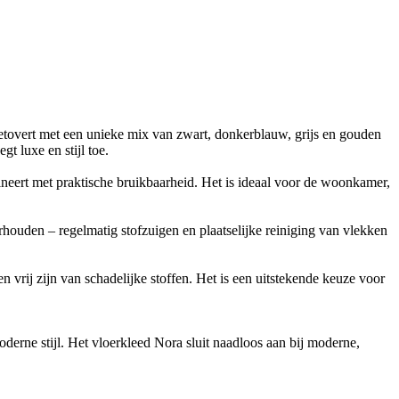
betovert met een unieke mix van zwart, donkerblauw, grijs en gouden
t luxe en stijl toe.
ineert met praktische bruikbaarheid. Het is ideaal voor de woonkamer,
erhouden – regelmatig stofzuigen en plaatselijke reiniging van vlekken
en vrij zijn van schadelijke stoffen. Het is een uitstekende keuze voor
derne stijl. Het vloerkleed Nora sluit naadloos aan bij moderne,