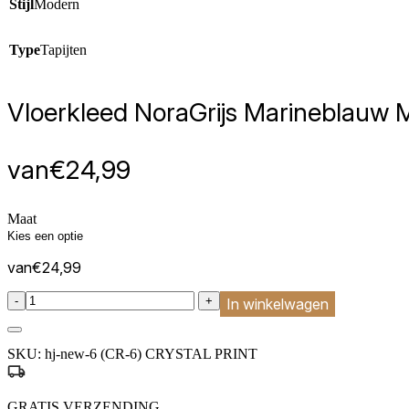
Stijl
Modern
Type
Tapijten
Vloerkleed Nora
Grijs Marineblauw 
van
€
24,99
Maat
van
€
24,99
:product_name quantity
-
+
In winkelwagen
SKU:
hj-new-6 (CR-6) CRYSTAL PRINT
GRATIS VERZENDING