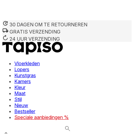
30 DAGEN OM TE RETOURNEREN
GRATIS VERZENDING
We gebruiken cookies om inhoud en advertenties te persona
Informatie over hoe u onze site gebruikt, delen we met on
24 UUR VERZENDING
deze informatie combineren met andere gegevens die u aan 
diensten.
Vloerkleden
Noodzakelijk
Lopers
Kunstgras
Noodzakelijke cookies zijn essentieel voor de basisfunctie
cookies slaan geen persoonlijk identificeerbare informatie 
Kamers
Kleur
Maat
Voorkeuren
Stijl
Nieuw
Cookies voor voorkeuren stellen een website in staat om in
verandert, zoals uw voorkeurstaal of de regio waar u zich 
Bestseller
Speciale aanbiedingen %
Statistieken