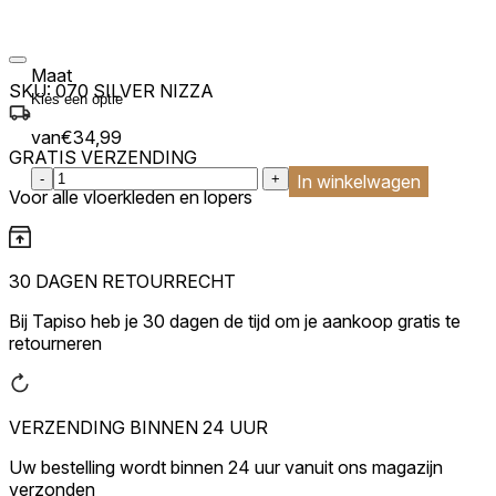
Maat
SKU:
070 SILVER NIZZA
van
€
34,99
GRATIS VERZENDING
:product_name quantity
-
+
In winkelwagen
Voor alle vloerkleden en lopers
30 DAGEN RETOURRECHT
Bij Tapiso heb je 30 dagen de tijd om je aankoop gratis te
retourneren
VERZENDING BINNEN 24 UUR
Uw bestelling wordt binnen 24 uur vanuit ons magazijn
verzonden