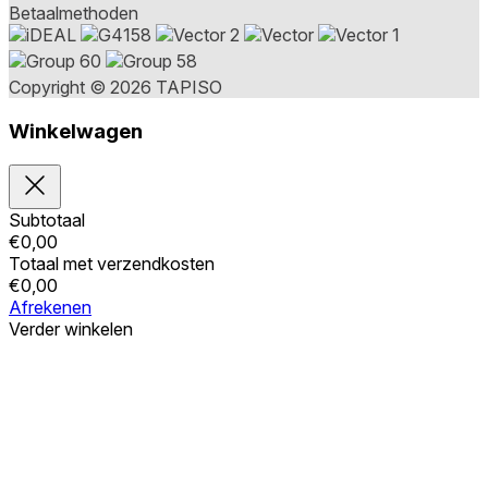
Betaalmethoden
Copyright © 2026 TAPISO
Winkelwagen
Subtotaal
€
0,00
Totaal met verzendkosten
€
0,00
Afrekenen
Verder winkelen
Bestellingen
Uw winkelwagen is leeg
Adressen
Accountgegevens
Subtotaal
Wachtwoord vergeten
€
0,00