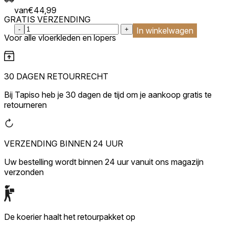
van
€
44,99
GRATIS VERZENDING
:product_name quantity
-
+
In winkelwagen
Voor alle vloerkleden en lopers
30 DAGEN RETOURRECHT
Bij Tapiso heb je 30 dagen de tijd om je aankoop gratis te
retourneren
VERZENDING BINNEN 24 UUR
Uw bestelling wordt binnen 24 uur vanuit ons magazijn
verzonden
De koerier haalt het retourpakket op