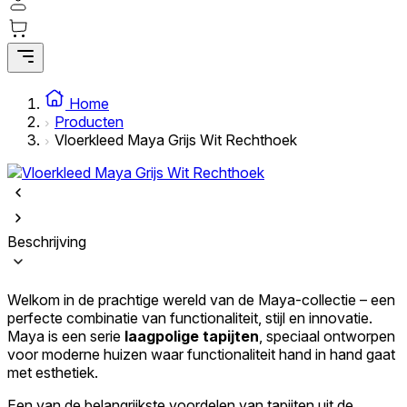
Statistieken
Statistische cookies helpen website-eigenaren te begrijpen hoe
bezoekers omgaan met websites door anoniem informatie te
Home
verzamelen en te rapporteren.
Producten
Vloerkleed Maya Grijs Wit Rechthoek
Marketing
Marketingcookies worden gebruikt om gebruikers over websites te
volgen. Het doel is om advertenties weer te geven die relevant en
interessant zijn voor de individuele gebruiker en daardoor
waardevoller zijn voor uitgevers en externe adverteerders.
Beschrijving
Niet-geclassificeerd
Welkom in de prachtige wereld van de Maya-collectie – een
Niet-geclassificeerde cookies zijn cookies die in het proces van
perfecte combinatie van functionaliteit, stijl en innovatie.
classificatie zijn, samen met de aanbieders van de individuele cookies.
Maya is een serie
laagpolige tapijten
, speciaal ontworpen
voor moderne huizen waar functionaliteit hand in hand gaat
met esthetiek.
Weiger
Een van de belangrijkste voordelen van tapijten uit de
Sla mijn voorkeuren op