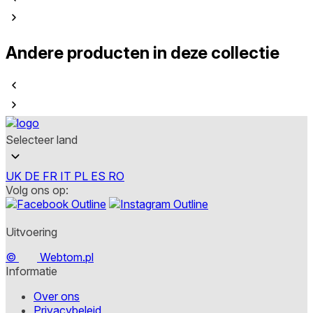
Andere producten in deze collectie
Selecteer land
UK
DE
FR
IT
PL
ES
RO
Volg ons op:
Uitvoering
©
Webtom.pl
Informatie
Over ons
Privacybeleid