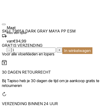
Maat
SKU:
T965A DARK GRAY MAYA PP ESM
van
€
94,99
GRATIS VERZENDING
:product_name quantity
-
+
In winkelwagen
Voor alle vloerkleden en lopers
30 DAGEN RETOURRECHT
Bij Tapiso heb je 30 dagen de tijd om je aankoop gratis te
retourneren
VERZENDING BINNEN 24 UUR