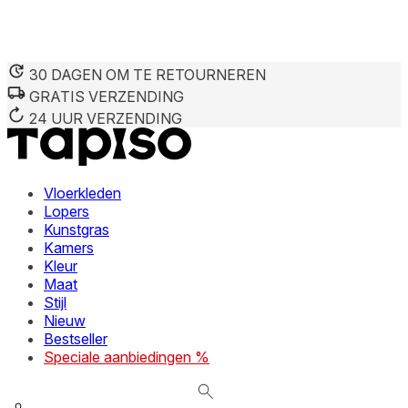
30 DAGEN OM TE RETOURNEREN
GRATIS VERZENDING
We gebruiken cookies om inhoud en advertenties te persona
Informatie over hoe u onze site gebruikt, delen we met on
24 UUR VERZENDING
deze informatie combineren met andere gegevens die u aan 
diensten.
Vloerkleden
Noodzakelijk
Lopers
Kunstgras
Noodzakelijke cookies zijn essentieel voor de basisfunctie
cookies slaan geen persoonlijk identificeerbare informatie 
Kamers
Kleur
Maat
Voorkeuren
Stijl
Nieuw
Cookies voor voorkeuren stellen een website in staat om in
verandert, zoals uw voorkeurstaal of de regio waar u zich 
Bestseller
Speciale aanbiedingen %
Statistieken