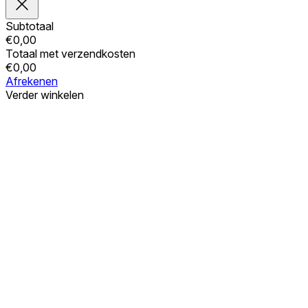
Subtotaal
€
0,00
Totaal met verzendkosten
€
0,00
Afrekenen
Verder winkelen
Bestellingen
Uw winkelwagen is leeg
Adressen
Accountgegevens
Subtotaal
Wachtwoord vergeten
€
0,00
Totaal met verzendkosten
€
0,00
Winkelwagentje tonen
Kassa