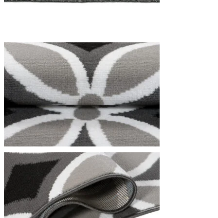
We gebruiken cookies om inhoud
Informatie over hoe u onze sit
deze informatie combineren met
diensten.
Noodzakelijk
Noodzakelijke cookies zijn esse
cookies slaan geen persoonlijk 
Voorkeuren
Cookies voor voorkeuren stelle
verandert, zoals uw voorkeursta