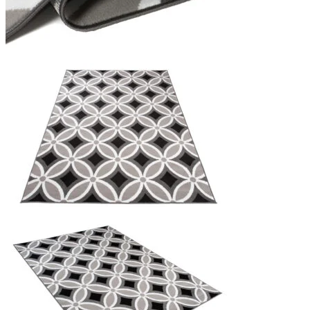
Statistieken
Statistische cookies helpen we
rapporteren.
Marketing
Marketingcookies worden gebrui
interessant zijn voor de indivi
Niet-geclassificeerd
Niet-geclassificeerde cookies z
Weiger