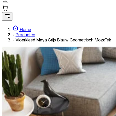
Statistische cookies helpen website-eigenaren te begrijpe
rapporteren.
Marketing
Marketingcookies worden gebruikt om gebruikers over websi
Home
interessant zijn voor de individuele gebruiker en daardoor 
Producten
Vloerkleed Maya Grijs Blauw Geometrisch Mozaïek
Niet-geclassificeerd
Niet-geclassificeerde cookies zijn cookies die in het proce