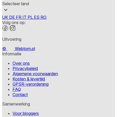
Selecteer land
UK
DE
FR
IT
PL
ES
RO
Volg ons op:
Uitvoering
©
Webtom.pl
Informatie
Over ons
Privacybeleid
Algemene voorwaarden
Kosten & levertijd
GPSR-verordening
FAQ
Contact
Samenwerking
Voor bloggers