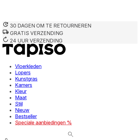
30 DAGEN OM TE RETOURNEREN
GRATIS VERZENDING
We gebruiken cookies om inhoud en advertenties te persona
Informatie over hoe u onze site gebruikt, delen we met on
24 UUR VERZENDING
deze informatie combineren met andere gegevens die u aan 
diensten.
Vloerkleden
Noodzakelijk
Lopers
Kunstgras
Noodzakelijke cookies zijn essentieel voor de basisfunctie
cookies slaan geen persoonlijk identificeerbare informatie 
Kamers
Kleur
Maat
Voorkeuren
Stijl
Nieuw
Cookies voor voorkeuren stellen een website in staat om in
verandert, zoals uw voorkeurstaal of de regio waar u zich 
Bestseller
Speciale aanbiedingen %
Statistieken