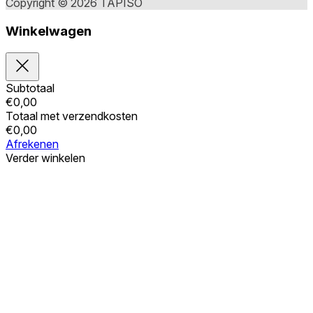
Copyright © 2026 TAPISO
Winkelwagen
Subtotaal
€
0,00
Totaal met verzendkosten
€
0,00
Afrekenen
Verder winkelen
Bestellingen
Uw winkelwagen is leeg
Adressen
Accountgegevens
Subtotaal
Wachtwoord vergeten
€
0,00
Totaal met verzendkosten
€
0,00
Winkelwagentje tonen
Kassa