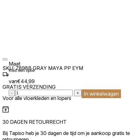
Maat
SKU:
Z898B GRAY MAYA PP EYM
van
€
44,99
GRATIS VERZENDING
:product_name quantity
-
+
In winkelwagen
Voor alle vloerkleden en lopers
30 DAGEN RETOURRECHT
Bij Tapiso heb je 30 dagen de tijd om je aankoop gratis te
retourneren