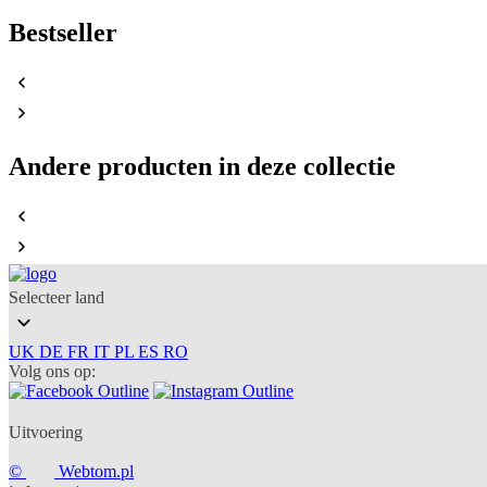
Bestseller
Andere producten in deze collectie
Selecteer land
UK
DE
FR
IT
PL
ES
RO
Volg ons op:
Uitvoering
©
Webtom.pl