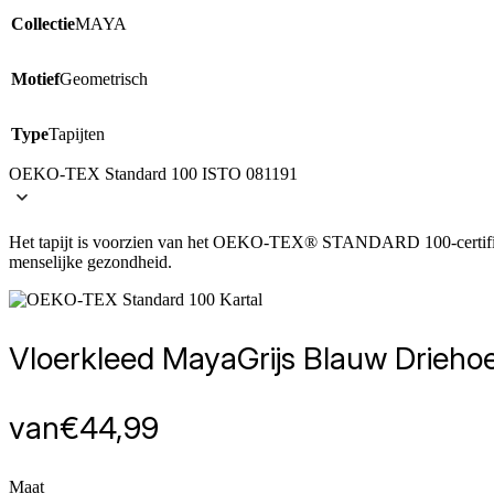
Collectie
MAYA
Motief
Geometrisch
Type
Tapijten
OEKO-TEX Standard 100 ISTO 081191
Het tapijt is voorzien van het OEKO-TEX® STANDARD 100-certificaat, 
menselijke gezondheid.
Vloerkleed Maya
Grijs Blauw Drieho
van
€
44,99
Maat