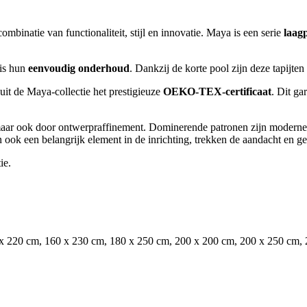
binatie van functionaliteit, stijl en innovatie. Maya is een serie
laagp
 is hun
eenvoudig onderhoud
. Dankzij de korte pool zijn deze tapijte
 uit de Maya-collectie het prestigieuze
OEKO-TEX-certificaat
. Dit ga
t, maar ook door ontwerpraffinement. Dominerende patronen zijn modern
n ook een belangrijk element in de inrichting, trekken de aandacht en g
ie.
x 220 cm, 160 x 230 cm, 180 x 250 cm, 200 x 200 cm, 200 x 250 cm, 