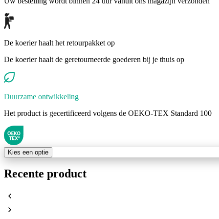
Uw bestelling wordt binnen 24 uur vanuit ons magazijn verzonden
De koerier haalt het retourpakket op
De koerier haalt de geretourneerde goederen bij je thuis op
Duurzame ontwikkeling
Het product is gecertificeerd volgens de OEKO-TEX Standard 100
Kies een optie
Recente product