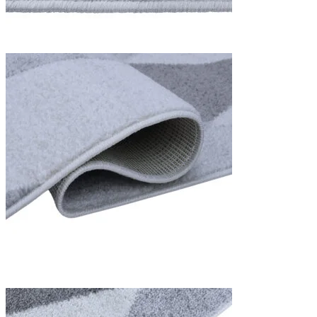
We gebruiken cookies om inhoud
Informatie over hoe u onze sit
deze informatie combineren met
diensten.
Noodzakelijk
Noodzakelijke cookies zijn esse
cookies slaan geen persoonlijk 
Voorkeuren
Cookies voor voorkeuren stelle
verandert, zoals uw voorkeursta