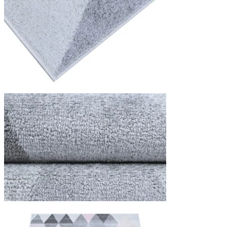
Statistieken
Statistische cookies helpen we
rapporteren.
Marketing
Marketingcookies worden gebrui
interessant zijn voor de indivi
Niet-geclassificeerd
Niet-geclassificeerde cookies z
Weiger