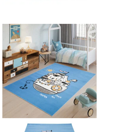
Statistieken
Statistische cookies helpen we
rapporteren.
Marketing
Marketingcookies worden gebrui
interessant zijn voor de indivi
Niet-geclassificeerd
Niet-geclassificeerde cookies z
Weiger