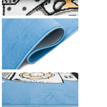
We gebruiken cookies om inhoud
Informatie over hoe u onze sit
deze informatie combineren met
diensten.
Noodzakelijk
Noodzakelijke cookies zijn esse
cookies slaan geen persoonlijk 
Voorkeuren
Cookies voor voorkeuren stelle
verandert, zoals uw voorkeursta