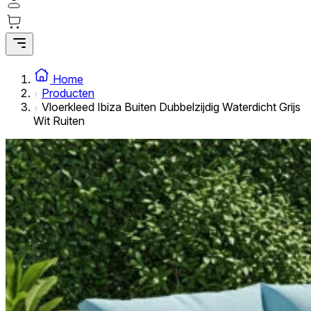
Statistische cookies helpen website-eigenaren te begrijpe
rapporteren.
Marketing
Marketingcookies worden gebruikt om gebruikers over websi
Home
interessant zijn voor de individuele gebruiker en daardoor 
Producten
Vloerkleed Ibiza Buiten Dubbelzijdig Waterdicht Grijs
Wit Ruiten
Niet-geclassificeerd
Niet-geclassificeerde cookies zijn cookies die in het proce