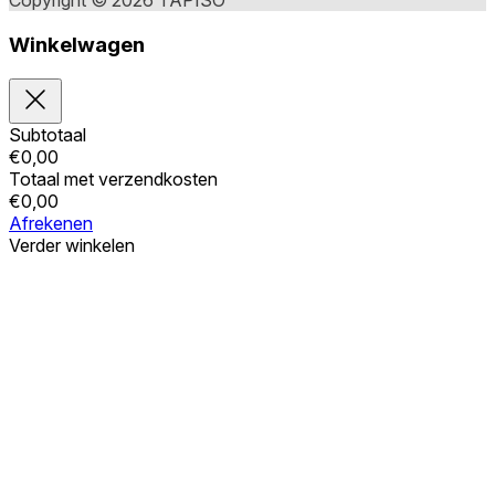
Copyright © 2026 TAPISO
Winkelwagen
Subtotaal
€
0,00
Totaal met verzendkosten
€
0,00
Afrekenen
Verder winkelen
Bestellingen
Uw winkelwagen is leeg
Adressen
Accountgegevens
Subtotaal
Wachtwoord vergeten
€
0,00
Totaal met verzendkosten
€
0,00
Winkelwagentje tonen
Kassa