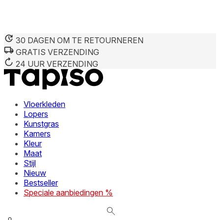
30 DAGEN OM TE RETOURNEREN
GRATIS VERZENDING
We gebruiken cookies om inhoud en advertenties te persona
Informatie over hoe u onze site gebruikt, delen we met on
24 UUR VERZENDING
deze informatie combineren met andere gegevens die u aan 
diensten.
Vloerkleden
Noodzakelijk
Lopers
Kunstgras
Noodzakelijke cookies zijn essentieel voor de basisfunctie
cookies slaan geen persoonlijk identificeerbare informatie 
Kamers
Kleur
Maat
Voorkeuren
Stijl
Nieuw
Cookies voor voorkeuren stellen een website in staat om in
verandert, zoals uw voorkeurstaal of de regio waar u zich 
Bestseller
Speciale aanbiedingen %
Statistieken