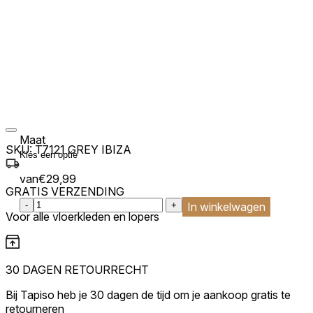
Maat
SKU:
T7121 GREY IBIZA
van
€
29,99
GRATIS VERZENDING
:product_name quantity
-
+
In winkelwagen
Voor alle vloerkleden en lopers
30 DAGEN RETOURRECHT
Bij Tapiso heb je 30 dagen de tijd om je aankoop gratis te
retourneren