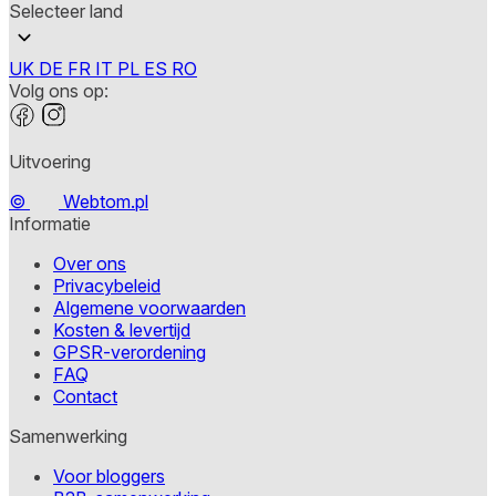
Selecteer land
UK
DE
FR
IT
PL
ES
RO
Volg ons op:
Uitvoering
©
Webtom.pl
Informatie
Over ons
Privacybeleid
Algemene voorwaarden
Kosten & levertijd
GPSR-verordening
FAQ
Contact
Samenwerking
Voor bloggers