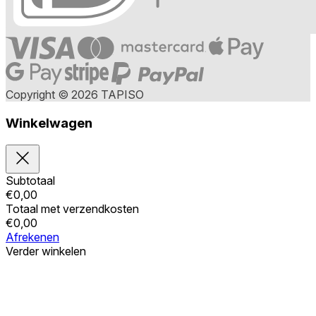
Copyright © 2026 TAPISO
Winkelwagen
Subtotaal
€
0,00
Totaal met verzendkosten
€
0,00
Afrekenen
Verder winkelen
Bestellingen
Uw winkelwagen is leeg
Adressen