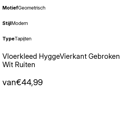
Motief
Geometrisch
Stijl
Modern
Type
Tapijten
Vloerkleed Hygge
Vierkant Gebroken
Wit Ruiten
van
€
44,99