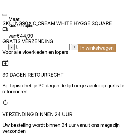
Maat
SKU:
NG90A C_CREAM WHITE HYGGE SQUARE
van
€
44,99
GRATIS VERZENDING
:product_name quantity
-
+
In winkelwagen
Voor alle vloerkleden en lopers
30 DAGEN RETOURRECHT
Bij Tapiso heb je 30 dagen de tijd om je aankoop gratis te
retourneren
VERZENDING BINNEN 24 UUR
Uw bestelling wordt binnen 24 uur vanuit ons magazijn
verzonden