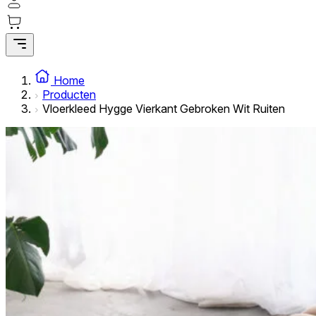
Statistische cookies helpen website-eigenaren te begrijpen hoe bezoekers
informatie te verzamelen en te rapporteren.
Marketing
Marketingcookies worden gebruikt om gebruikers over websites te volgen. 
Home
geven die relevant en interessant zijn voor de individuele gebruiker en daa
Producten
en externe adverteerders.
Vloerkleed Hygge Vierkant Gebroken Wit Ruiten
Niet-geclassificeerd
Niet-geclassificeerde cookies zijn cookies die in het proces van classificat
individuele cookies.
Weiger
Sla mijn voorkeuren op
Accepteer alles