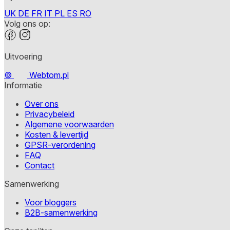
UK
DE
FR
IT
PL
ES
RO
Volg ons op:
Uitvoering
©
Webtom.pl
Informatie
Over ons
Privacybeleid
Algemene voorwaarden
Kosten & levertijd
GPSR-verordening
FAQ
Contact
Samenwerking
Voor bloggers
B2B-samenwerking