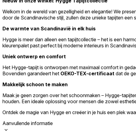
Nieuw in onze winkel: Hygge Tapijtcollectie
Welkom in de wereld van gezelligheid en elegantie! We prese
door de Scandinavische stijl, zullen deze unieke tapijten een 
De warmte van Scandinavië in elk huis
Hygge is meer dan alleen een tapijtcollectie – het is een ha
kleurenpalet past perfect bij moderne interieurs in Scandinavis
Uniek ontwerp en comfort
Het Hygge-tapijt is ontworpen met maximaal comfort in ged
Bovendien garandeert het
OEKO-TEX-certificaat
dat de geb
Makkelijk schoon te maken
Maak je geen zorgen over het schoonmaken – Hygge-tapijten z
houden. Een ideale oplossing voor mensen die zowel estheti
Ontdek de magie van Hygge en creëer in je huis een plek waar 
Aanvullende informatie