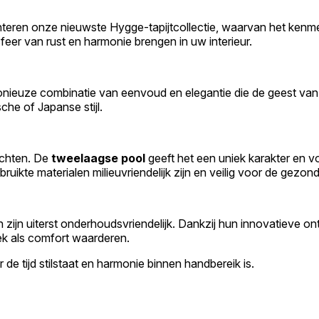
nteren onze nieuwste Hygge-tapijtcollectie, waarvan het kenme
sfeer van rust en harmonie brengen in uw interieur.
rmonieuze combinatie van eenvoud en elegantie die de geest va
che of Japanse stijl.
achten. De
tweelaagse pool
geeft het een uniek karakter en voe
ruikte materialen milieuvriendelijk zijn en veilig voor de gezon
ijn uiterst onderhoudsvriendelijk. Dankzij hun innovatieve on
ek als comfort waarderen.
de tijd stilstaat en harmonie binnen handbereik is.