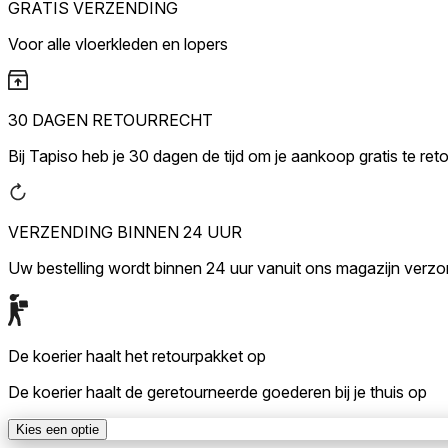
GRATIS VERZENDING
Marketingcookies worden gebrui
interessant zijn voor de indivi
Voor alle vloerkleden en lopers
Niet-geclassificeerd
Niet-geclassificeerde cookies z
30 DAGEN RETOURRECHT
Bij Tapiso heb je 30 dagen de tijd om je aankoop gratis te ret
Weiger
VERZENDING BINNEN 24 UUR
Uw bestelling wordt binnen 24 uur vanuit ons magazijn verz
De koerier haalt het retourpakket op
De koerier haalt de geretourneerde goederen bij je thuis op
Kies een optie