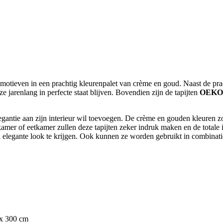
motieven in een prachtig kleurenpalet van crème en goud. Naast de prac
ze jarenlang in perfecte staat blijven. Bovendien zijn de tapijten
OEKOT
legantie aan zijn interieur wil toevoegen. De crème en gouden kleuren zo
pkamer of eetkamer zullen deze tapijten zeker indruk maken en de tota
en elegante look te krijgen. Ook kunnen ze worden gebruikt in combinat
 x 300 cm