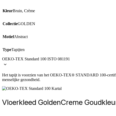
Kleur
Bruin, Crème
Collectie
GOLDEN
Motief
Abstract
Type
Tapijten
OEKO-TEX Standard 100 ISTO 081191
Het tapijt is voorzien van het OEKO-TEX® STANDARD 100-certificaat, 
menselijke gezondheid.
Vloerkleed Golden
Creme Goudkleur 