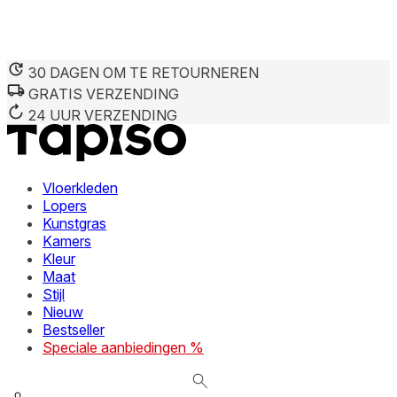
30 DAGEN OM TE RETOURNEREN
GRATIS VERZENDING
We gebruiken cookies om inhoud en advertenties te persona
Informatie over hoe u onze site gebruikt, delen we met on
24 UUR VERZENDING
deze informatie combineren met andere gegevens die u aan 
diensten.
Vloerkleden
Noodzakelijk
Lopers
Kunstgras
Noodzakelijke cookies zijn essentieel voor de basisfunctie
cookies slaan geen persoonlijk identificeerbare informatie 
Kamers
Kleur
Maat
Voorkeuren
Stijl
Nieuw
Cookies voor voorkeuren stellen een website in staat om in
verandert, zoals uw voorkeurstaal of de regio waar u zich 
Bestseller
Speciale aanbiedingen %
Statistieken