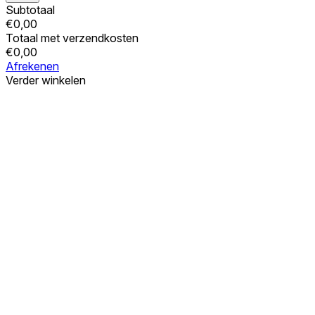
Subtotaal
€
0,00
Totaal met verzendkosten
€
0,00
Afrekenen
Verder winkelen
Bestellingen
Uw winkelwagen is leeg
Adressen
Accountgegevens
Subtotaal
Wachtwoord vergeten
€
0,00
Totaal met verzendkosten
€
0,00
Winkelwagentje tonen
Kassa