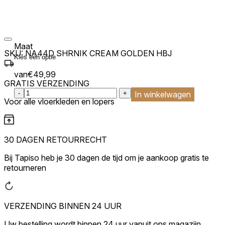
Maat
SKU:
NA44D SHRNIK CREAM GOLDEN HBJ
van
€
49,99
GRATIS VERZENDING
:product_name quantity
-
+
In winkelwagen
Voor alle vloerkleden en lopers
30 DAGEN RETOURRECHT
Bij Tapiso heb je 30 dagen de tijd om je aankoop gratis te
retourneren
VERZENDING BINNEN 24 UUR
Uw bestelling wordt binnen 24 uur vanuit ons magazijn