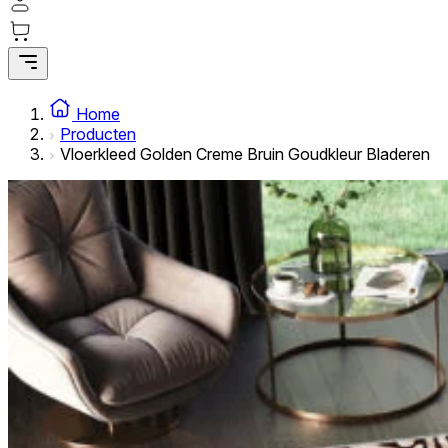
Statistische cookies helpen website-eigenaren te begrijpe
rapporteren.
Marketing
Marketingcookies worden gebruikt om gebruikers over websi
Home
interessant zijn voor de individuele gebruiker en daardoor 
Producten
Vloerkleed Golden Creme Bruin Goudkleur Bladeren
Niet-geclassificeerd
Niet-geclassificeerde cookies zijn cookies die in het proce