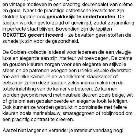
en vintage motieven in een prachtig kleurenpalet van crème
en goud. Naast de prachtige esthetische kwaliteiten zijn
Golden tapijten ook
gemakkelijk te onderhouden
. De
tapijten worden gestofzuigd of gereinigd, zodat ze jarenlang
in perfecte staat blijven. Bovendien zijn de tapijten
OEKOTEX gecertificeerd
– ze bevatten geen stoffen die
schadelijk zijn voor de gezondheid.
De Golden-collectie is ideaal voor iedereen die een vleugje
luxe en elegantie aan zijn interieur wil toevoegen. De crème
en gouden kleuren zorgen voor een elegante en stijlvolle
sfeer, en de patronen voegen een unieke visuele diversiteit
toe aan elke kamer. In de woonkamer, slaapkamer of
eetkamer zullen deze tapijten zeker indruk maken en de
totale inrichting van de kamer verbeteren. Ze kunnen
worden gecombineerd met neutrale kleuren zoals beige, wit
of grijs om een gebalanceerde en elegante look te krijgen.
Ook kunnen ze worden gebruikt in combinatie met fellere
kleuren zoals marineblauw, smaragdgroen of robijnrood om
een prachtig contrast te creëren.
Aarzel niet langer en verander je interieur vandaag nog!