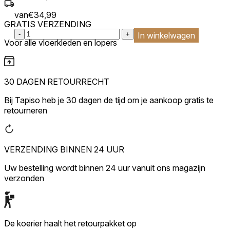
van
€
34,99
GRATIS VERZENDING
:product_name quantity
-
+
In winkelwagen
Voor alle vloerkleden en lopers
30 DAGEN RETOURRECHT
Bij Tapiso heb je 30 dagen de tijd om je aankoop gratis te
retourneren
VERZENDING BINNEN 24 UUR
Uw bestelling wordt binnen 24 uur vanuit ons magazijn
verzonden
De koerier haalt het retourpakket op