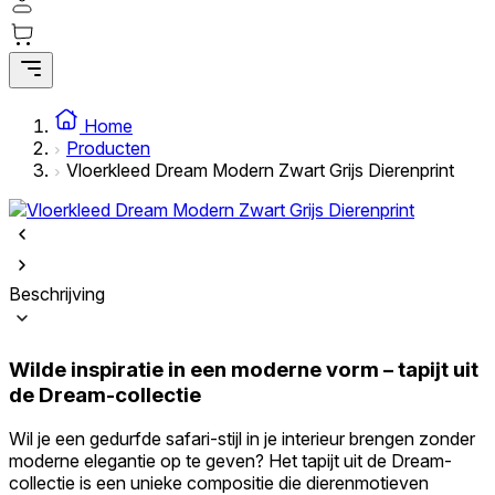
Statistieken
Statistische cookies helpen website-eigenaren te begrijpen hoe bezoekers
omgaan met websites door anoniem informatie te verzamelen en te
rapporteren.
Home
Producten
Marketing
Vloerkleed Dream Modern Zwart Grijs Dierenprint
Marketingcookies worden gebruikt om gebruikers over websites te volgen.
Het doel is om advertenties weer te geven die relevant en interessant zijn
voor de individuele gebruiker en daardoor waardevoller zijn voor uitgever
en externe adverteerders.
Beschrijving
Niet-geclassificeerd
Niet-geclassificeerde cookies zijn cookies die in het proces van classificatie
Wilde inspiratie in een moderne vorm – tapijt uit
zijn, samen met de aanbieders van de individuele cookies.
de Dream-collectie
Weiger
Wil je een gedurfde safari-stijl in je interieur brengen zonder
moderne elegantie op te geven? Het tapijt uit de Dream-
Sla mijn voorkeuren op
collectie is een unieke compositie die dierenmotieven