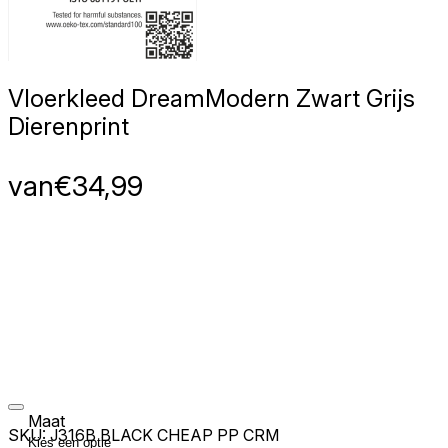
Vloerkleed Dream
Modern Zwart Grijs
Dierenprint
van
€
34,99
Maat
SKU:
J316B BLACK CHEAP PP CRM