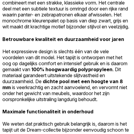
combineert met een strakke, klassieke vorm. Het centrale
Accepteer alles
deel met een subtiele textuur is omringd door een rijke rand
waarin panter- en zebrapatronen elkaar afwisselen. Het
monochrome kleurenpalet op basis van diep zwart, grijs en
wit maakt dit krachtige motief bijzonder stijlvol en veelzijdig.
Betrouwbare kwaliteit en duurzaamheid voor jaren
Het expressieve design is slechts één van de vele
voordelen van dit model. Het tapijt is ontworpen met het
oog op dagelijks comfort en intensief gebruik en is daarom
gemaakt van
100% hoogwaardig polypropyleen
. Dit
materiaal garandeert uitstekende slijtvastheid en
duurzaamheid. De
dichte pool met een hoogte van 8
mm
is veerkrachtig en zacht aanvoelend, en vervormt niet
onder het gewicht van meubels, waardoor het zijn
oorspronkelijke uitstraling langdurig behoudt.
Maximale functionaliteit in onderhoud
We weten dat praktisch gebruik belangrijk is, daarom is het
tapijt uit de Dream-collectie bijzonder eenvoudig schoon te