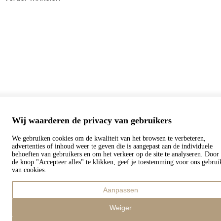
Bestellingen
Uw winkelwagen is leeg
Adressen
Accountgegevens
Subtotaal
Wachtwoord vergeten
€
0,00
Totaal met verzendkosten
€
0,00
Winkelwagentje tonen
Kassa
Wij waarderen de privacy van gebruikers
We gebruiken cookies om de kwaliteit van het browsen te verbeteren,
advertenties of inhoud weer te geven die is aangepast aan de individuele
behoeften van gebruikers en om het verkeer op de site te analyseren. Door
de knop "Accepteer alles" te klikken, geef je toestemming voor ons gebrui
van cookies.
Aanpassen
Weiger