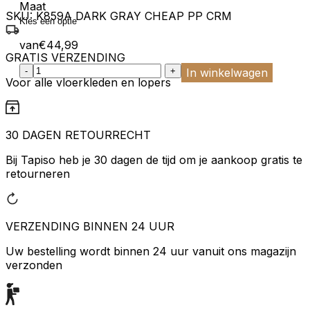
Maat
SKU:
K859A DARK GRAY CHEAP PP CRM
van
€
44,99
GRATIS VERZENDING
:product_name quantity
-
+
In winkelwagen
Voor alle vloerkleden en lopers
30 DAGEN RETOURRECHT
Bij Tapiso heb je 30 dagen de tijd om je aankoop gratis te
retourneren
VERZENDING BINNEN 24 UUR
Uw bestelling wordt binnen 24 uur vanuit ons magazijn
verzonden