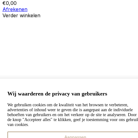
€
0,00
Afrekenen
Verder winkelen
Bestellingen
Uw winkelwagen is leeg
Adressen
Accountgegevens
Subtotaal
Wachtwoord vergeten
€
0,00
Totaal met verzendkosten
€
0,00
Winkelwagentje tonen
Kassa
Wij waarderen de privacy van gebruikers
We gebruiken cookies om de kwaliteit van het browsen te verbeteren,
advertenties of inhoud weer te geven die is aangepast aan de individuele
behoeften van gebruikers en om het verkeer op de site te analyseren. Door
de knop "Accepteer alles" te klikken, geef je toestemming voor ons gebrui
van cookies.
Aanpassen