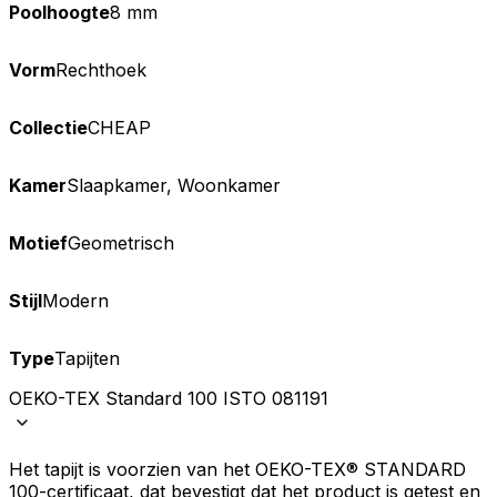
Poolhoogte
8 mm
Vorm
Rechthoek
Collectie
CHEAP
Kamer
Slaapkamer, Woonkamer
Motief
Geometrisch
Stijl
Modern
Type
Tapijten
OEKO-TEX Standard 100 ISTO 081191
Het tapijt is voorzien van het OEKO-TEX® STANDARD
100-certificaat, dat bevestigt dat het product is getest en