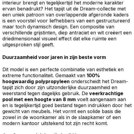
interieur brengt en tegelijkertijd het moderne karakter
Accepteer alles
ervan benadrukt? Het tapijt uit de Dream-collectie met
een uniek patroon van overlappende afgeronde kaders
is een voorstel voor liefhebbers van een gestructureerd
maar toch dynamisch design. Een compositie van
verschillende grijstinten, diep antraciet en wit creëert een
driedimensionaal visueel effect dat elke ruimte een
uitgesproken stijl geeft.
Duurzaamheid voor jaren in zijn beste vorm
Dit model is een perfecte combinatie van esthetiek en
extreme functionaliteit. Gemaakt van
100%
hoogwaardig
polypropyleen
onderscheidt het Dream-
tapijt zich door zijn uitzonderlijke duurzaamheid en
weerstand tegen dagelijks gebruik. De
veerkrachtige
pool met een hoogte van 8 mm
voelt aangenaam aan
en is tegelijkertijd goed bestand tegen indrukken door het
gewicht van meubels. Het vormt een solide basis die
zowel in de woonkamer als in de slaapkamer of een
modern kantoor uitstekend tot zijn recht komt.