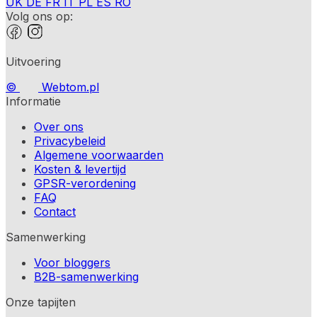
UK
DE
FR
IT
PL
ES
RO
Volg ons op:
Uitvoering
©
Webtom.pl
Informatie
Over ons
Privacybeleid
Algemene voorwaarden
Kosten & levertijd
GPSR-verordening
FAQ
Contact
Samenwerking
Voor bloggers
B2B-samenwerking
Onze tapijten