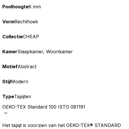
Poolhoogte
8 mm
Vorm
Rechthoek
Collectie
CHEAP
Kamer
Slaapkamer, Woonkamer
Motief
Abstract
Stijl
Modern
Type
Tapijten
OEKO-TEX Standard 100 ISTO 081191
Het tapijt is voorzien van het OEKO-TEX® STANDARD