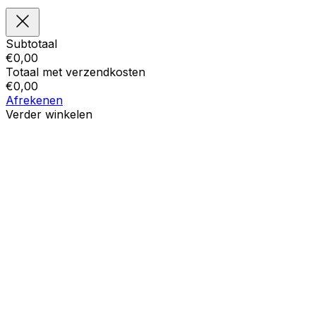
Subtotaal
€
0,00
Totaal met verzendkosten
€
0,00
Afrekenen
Verder winkelen
Bestellingen
Uw winkelwagen is leeg
Adressen
Accountgegevens
Subtotaal
Wachtwoord vergeten
€
0,00
Totaal met verzendkosten
€
0,00
Winkelwagentje tonen
Kassa