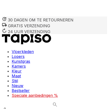
30 DAGEN OM TE RETOURNEREN
GRATIS VERZENDING
We gebruiken cookies om inhoud en advertenties te persona
Informatie over hoe u onze site gebruikt, delen we met on
24 UUR VERZENDING
deze informatie combineren met andere gegevens die u aan 
diensten.
Vloerkleden
Noodzakelijk
Lopers
Kunstgras
Noodzakelijke cookies zijn essentieel voor de basisfunctie
cookies slaan geen persoonlijk identificeerbare informatie 
Kamers
Kleur
Maat
Voorkeuren
Stijl
Nieuw
Cookies voor voorkeuren stellen een website in staat om in
verandert, zoals uw voorkeurstaal of de regio waar u zich 
Bestseller
Speciale aanbiedingen %
Statistieken