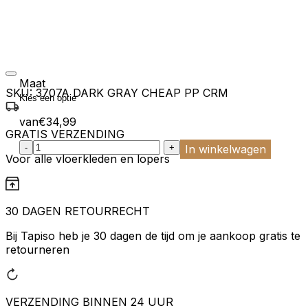
Maat
SKU:
3707A DARK GRAY CHEAP PP CRM
van
€
34,99
GRATIS VERZENDING
:product_name quantity
-
+
In winkelwagen
Voor alle vloerkleden en lopers
30 DAGEN RETOURRECHT
Bij Tapiso heb je 30 dagen de tijd om je aankoop gratis te
retourneren
VERZENDING BINNEN 24 UUR