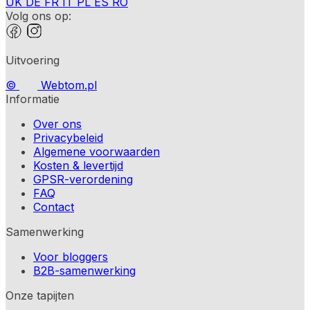
UK
DE
FR
IT
PL
ES
RO
Volg ons op:
Uitvoering
©
Webtom.pl
Informatie
Over ons
Privacybeleid
Algemene voorwaarden
Kosten & levertijd
GPSR-verordening
FAQ
Contact
Samenwerking
Voor bloggers
B2B-samenwerking
Onze tapijten