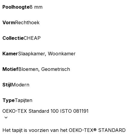
Poolhoogte
8 mm
Vorm
Rechthoek
Collectie
CHEAP
Kamer
Slaapkamer, Woonkamer
Motief
Bloemen, Geometrisch
Stijl
Modern
Type
Tapijten
OEKO-TEX Standard 100 ISTO 081191
Het tapijt is voorzien van het OEKO-TEX® STANDARD