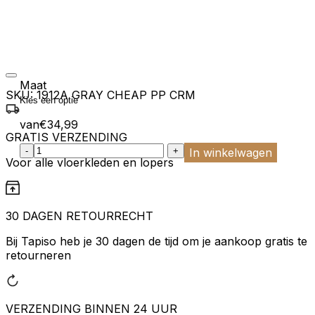
Maat
SKU:
1912A GRAY CHEAP PP CRM
van
€
34,99
GRATIS VERZENDING
:product_name quantity
-
+
In winkelwagen
Voor alle vloerkleden en lopers
30 DAGEN RETOURRECHT
Bij Tapiso heb je 30 dagen de tijd om je aankoop gratis te
retourneren
VERZENDING BINNEN 24 UUR