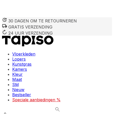
30 DAGEN OM TE RETOURNEREN
GRATIS VERZENDING
We gebruiken cookies om inhoud en advertenties te persona
Informatie over hoe u onze site gebruikt, delen we met on
24 UUR VERZENDING
deze informatie combineren met andere gegevens die u aan 
diensten.
Vloerkleden
Noodzakelijk
Lopers
Kunstgras
Noodzakelijke cookies zijn essentieel voor de basisfunctie
cookies slaan geen persoonlijk identificeerbare informatie 
Kamers
Kleur
Maat
Voorkeuren
Stijl
Nieuw
Cookies voor voorkeuren stellen een website in staat om in
verandert, zoals uw voorkeurstaal of de regio waar u zich 
Bestseller
Speciale aanbiedingen %
Statistieken