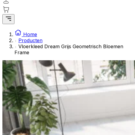
Statistische cookies helpen website-eigenaren te begrijpe
rapporteren.
Marketing
Marketingcookies worden gebruikt om gebruikers over websi
Home
interessant zijn voor de individuele gebruiker en daardoor 
Producten
Vloerkleed Dream Grijs Geometrisch Bloemen
Frame
Niet-geclassificeerd
Niet-geclassificeerde cookies zijn cookies die in het proce