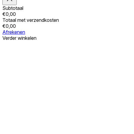
Subtotaal
€
0,00
Totaal met verzendkosten
€
0,00
Afrekenen
Verder winkelen
Bestellingen
Uw winkelwagen is leeg
Adressen
Accountgegevens
Subtotaal
Wachtwoord vergeten
€
0,00
Totaal met verzendkosten
€
0,00
Winkelwagentje tonen
Kassa