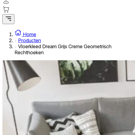
Statistische cookies helpen website-eigenaren te begrijpe
rapporteren.
Marketing
Marketingcookies worden gebruikt om gebruikers over websi
Home
interessant zijn voor de individuele gebruiker en daardoor 
Producten
Vloerkleed Dream Grijs Creme Geometrisch
Rechthoeken
Niet-geclassificeerd
Niet-geclassificeerde cookies zijn cookies die in het proce