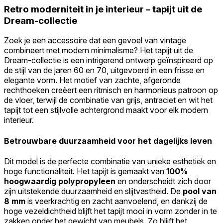
Retro moderniteit in je interieur – tapijt uit de
Dream-collectie
Zoek je een accessoire dat een gevoel van vintage
combineert met modern minimalisme? Het tapijt uit de
Dream-collectie is een intrigerend ontwerp geïnspireerd op
de stijl van de jaren 60 en 70, uitgevoerd in een frisse en
elegante vorm. Het motief van zachte, afgeronde
rechthoeken creëert een ritmisch en harmonieus patroon op
de vloer, terwijl de combinatie van grijs, antraciet en wit het
tapijt tot een stijlvolle achtergrond maakt voor elk modern
interieur.
Betrouwbare duurzaamheid voor het dagelijks leven
Dit model is de perfecte combinatie van unieke esthetiek en
hoge functionaliteit. Het tapijt is gemaakt van
100%
hoogwaardig
polypropyleen
en onderscheidt zich door
zijn uitstekende duurzaamheid en slijtvastheid. De
pool van
8
mm
is veerkrachtig en zacht aanvoelend, en dankzij de
hoge vezeldichtheid blijft het tapijt mooi in vorm zonder in te
zakken onder het gewicht van meubels. Zo blijft het