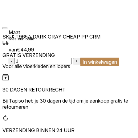
Maat
SKU:
T965A DARK GRAY CHEAP PP CRM
van
€
44,99
GRATIS VERZENDING
:product_name quantity
-
+
In winkelwagen
Voor alle vloerkleden en lopers
30 DAGEN RETOURRECHT
Bij Tapiso heb je 30 dagen de tijd om je aankoop gratis te
retourneren
VERZENDING BINNEN 24 UUR