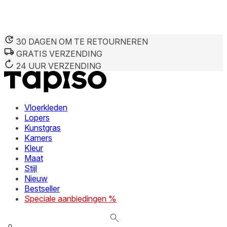
30 DAGEN OM TE RETOURNEREN
GRATIS VERZENDING
We gebruiken cookies om inhoud en advertenties te persona
Informatie over hoe u onze site gebruikt, delen we met on
24 UUR VERZENDING
deze informatie combineren met andere gegevens die u aan 
diensten.
Vloerkleden
Noodzakelijk
Lopers
Kunstgras
Noodzakelijke cookies zijn essentieel voor de basisfunctie
cookies slaan geen persoonlijk identificeerbare informatie 
Kamers
Kleur
Maat
Voorkeuren
Stijl
Nieuw
Cookies voor voorkeuren stellen een website in staat om in
verandert, zoals uw voorkeurstaal of de regio waar u zich 
Bestseller
Speciale aanbiedingen %
Statistieken