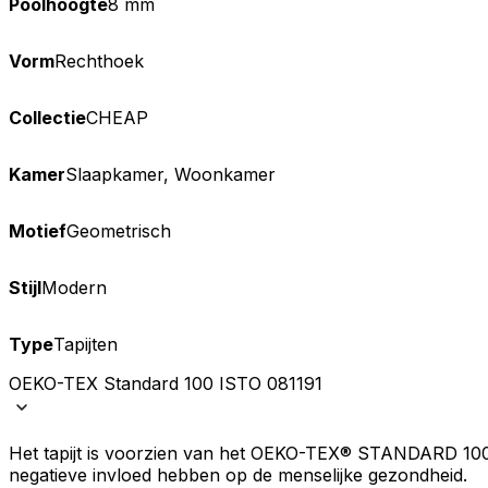
Poolhoogte
8 mm
Vorm
Rechthoek
Collectie
CHEAP
Kamer
Slaapkamer, Woonkamer
We gebruiken cookies om inhoud
Informatie over hoe u onze sit
deze informatie combineren met
Motief
Geometrisch
diensten.
Stijl
Modern
Noodzakelijk
Noodzakelijke cookies zijn esse
Type
Tapijten
cookies slaan geen persoonlijk 
OEKO-TEX Standard 100 ISTO 081191
Voorkeuren
Het tapijt is voorzien van het OEKO-TEX® STANDARD 100-cer
Cookies voor voorkeuren stelle
verandert, zoals uw voorkeursta
negatieve invloed hebben op de menselijke gezondheid.