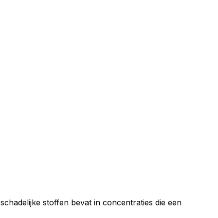
ns verkeer te analyseren.
e en analyse. Partners kunnen
dens uw gebruik van hun
nctioneren zonder deze. Deze
chadelijke stoffen bevat in concentraties die een
ite zich gedraagt of eruitziet