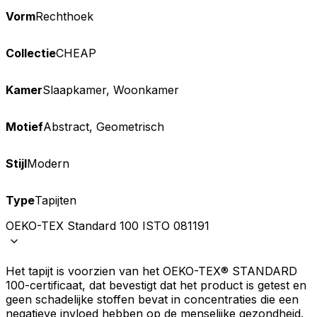
Vorm
Rechthoek
Collectie
CHEAP
Kamer
Slaapkamer, Woonkamer
Motief
Abstract, Geometrisch
Stijl
Modern
Type
Tapijten
OEKO-TEX Standard 100 ISTO 081191
Het tapijt is voorzien van het OEKO-TEX® STANDARD
100-certificaat, dat bevestigt dat het product is getest en
geen schadelijke stoffen bevat in concentraties die een
negatieve invloed hebben op de menselijke gezondheid.