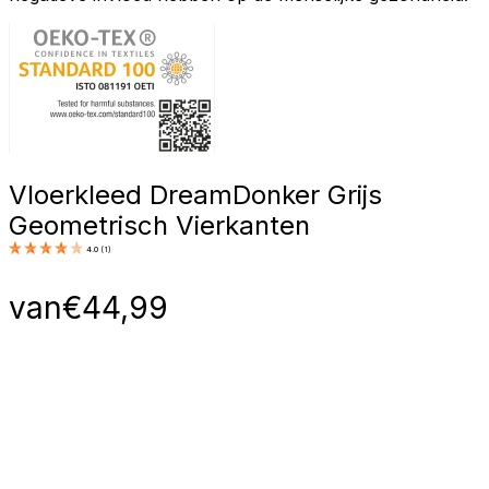
Vloerkleed Dream
Donker Grijs
Geometrisch Vierkanten
4.0
(
1
)
van
€
44,99