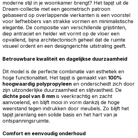
moderne stijl in je woonkamer brengt? Het tapijt uit de
Accepteer alles
Dream-collectie met een geometrisch patroon
gebaseerd op overlappende vierkanten is een voorstel
voor liefhebbers van strakke vormen en minimalistische
elegantie. De compositie van verschillende grijstinten,
diep antraciet en helder wit vormt op de vloer een
opvallend, bijna architectonisch geheel dat de ruimte
visueel ordent en een designgerichte uitstraling geeft.
Betrouwbare kwaliteit en dagelijkse duurzaamheid
Dit model is de perfecte combinatie van esthetiek en
hoge functionaliteit. Het tapijt is gemaakt van
100%
hoogwaardig
polypropyleen
en onderscheidt zich door
zijn uitzonderlijke duurzaamheid en slijtvastheid. De
dichte pool van 8 mm
is veerkrachtig en zacht
aanvoelend, en blijft mooi in vorm dankzij de hoge
weerstand tegen indrukken door meubels. Zo blijft het
tapijt jarenlang een solide basis en het hart van je
ontspanningsruimte.
Comfort en eenvoudig onderhoud