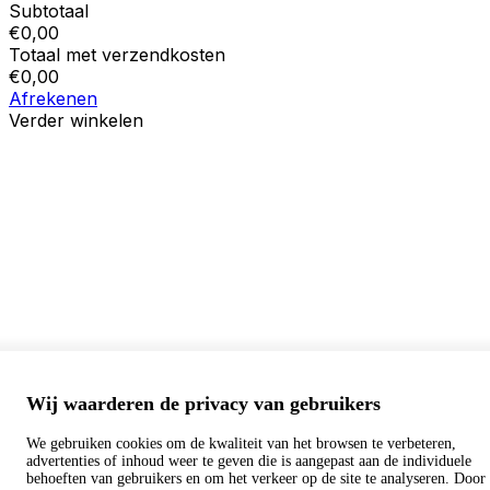
Subtotaal
€
0,00
Totaal met verzendkosten
€
0,00
Afrekenen
Verder winkelen
Bestellingen
Uw winkelwagen is leeg
Adressen
Accountgegevens
Subtotaal
Wachtwoord vergeten
€
0,00
Totaal met verzendkosten
€
0,00
Winkelwagentje tonen
Kassa
Wij waarderen de privacy van gebruikers
We gebruiken cookies om de kwaliteit van het browsen te verbeteren,
advertenties of inhoud weer te geven die is aangepast aan de individuele
behoeften van gebruikers en om het verkeer op de site te analyseren. Door