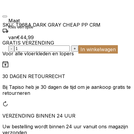
Maat
SKU:
T968A DARK GRAY CHEAP PP CRM
van
€
44,99
GRATIS VERZENDING
:product_name quantity
-
+
In winkelwagen
Voor alle vloerkleden en lopers
30 DAGEN RETOURRECHT
Bij Tapiso heb je 30 dagen de tijd om je aankoop gratis te
retourneren
VERZENDING BINNEN 24 UUR
Uw bestelling wordt binnen 24 uur vanuit ons magazijn
verzonden