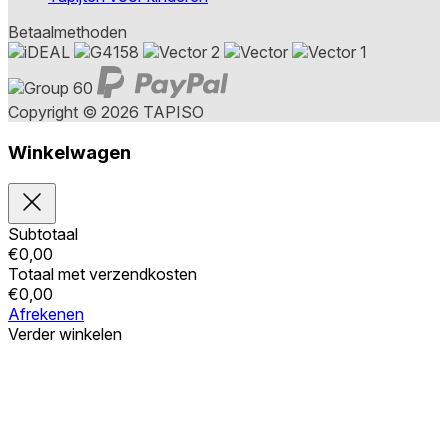
Betaalmethoden
Copyright © 2026 TAPISO
Winkelwagen
Subtotaal
€
0,00
Totaal met verzendkosten
€
0,00
Afrekenen
Verder winkelen
Bestellingen
Uw winkelwagen is leeg
Adressen
Accountgegevens