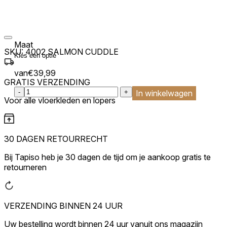
Maat
SKU:
4002 SALMON CUDDLE
van
€
39,99
GRATIS VERZENDING
:product_name quantity
-
+
In winkelwagen
Voor alle vloerkleden en lopers
30 DAGEN RETOURRECHT
Bij Tapiso heb je 30 dagen de tijd om je aankoop gratis te
retourneren
VERZENDING BINNEN 24 UUR
Uw bestelling wordt binnen 24 uur vanuit ons magazijn