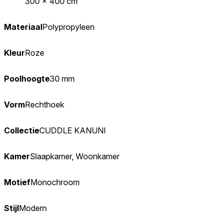
300 x 400 cm
Materiaal
Polypropyleen
Kleur
Roze
Poolhoogte
30 mm
Vorm
Rechthoek
Collectie
CUDDLE KANUNI
Kamer
Slaapkamer, Woonkamer
Motief
Monochroom
Stijl
Modern