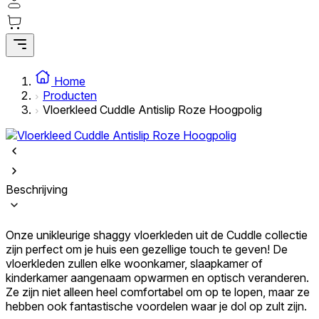
Statistische cookies helpen website-eigenaren te begrijpen hoe bezoekers 
anoniem informatie te verzamelen en te rapporteren.
Marketing
Marketingcookies worden gebruikt om gebruikers over websites te volgen. 
Home
weer te geven die relevant en interessant zijn voor de individuele gebruike
Producten
voor uitgevers en externe adverteerders.
Vloerkleed Cuddle Antislip Roze Hoogpolig
Niet-geclassificeerd
Niet-geclassificeerde cookies zijn cookies die in het proces van classificat
van de individuele cookies.
Beschrijving
Weiger
Onze unikleurige shaggy vloerkleden uit de Cuddle collectie
Sla mijn voorkeuren op
zijn perfect om je huis een gezellige touch te geven! De
vloerkleden zullen elke woonkamer, slaapkamer of
Accepteer alles
kinderkamer aangenaam opwarmen en optisch veranderen.
Ze zijn niet alleen heel comfortabel om op te lopen, maar ze
hebben ook fantastische voordelen waar je dol op zult zijn.