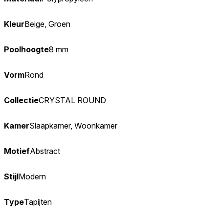
Kleur
Beige, Groen
Poolhoogte
8 mm
Vorm
Rond
Collectie
CRYSTAL ROUND
Kamer
Slaapkamer, Woonkamer
Motief
Abstract
Stijl
Modern
Type
Tapijten