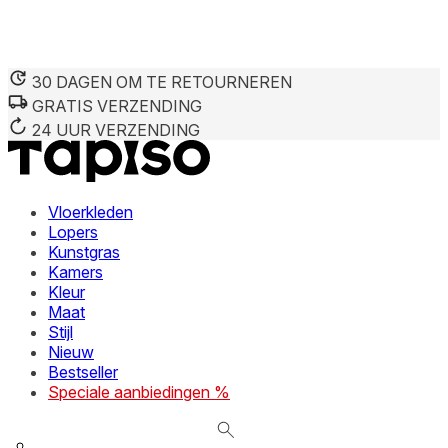
30 DAGEN OM TE RETOURNEREN
GRATIS VERZENDING
We gebruiken cookies om inhoud en advertenties te persona
Informatie over hoe u onze site gebruikt, delen we met on
24 UUR VERZENDING
deze informatie combineren met andere gegevens die u aan 
diensten.
Vloerkleden
Noodzakelijk
Lopers
Kunstgras
Noodzakelijke cookies zijn essentieel voor de basisfunctie
cookies slaan geen persoonlijk identificeerbare informatie 
Kamers
Kleur
Maat
Voorkeuren
Stijl
Nieuw
Cookies voor voorkeuren stellen een website in staat om in
verandert, zoals uw voorkeurstaal of de regio waar u zich 
Bestseller
Speciale aanbiedingen %
Statistieken