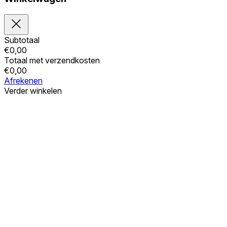
Subtotaal
€
0,00
Totaal met verzendkosten
€
0,00
Afrekenen
Verder winkelen
Bestellingen
Uw winkelwagen is leeg
Adressen
Accountgegevens
Subtotaal
Wachtwoord vergeten
€
0,00
Totaal met verzendkosten
€
0,00
Winkelwagentje tonen
Kassa