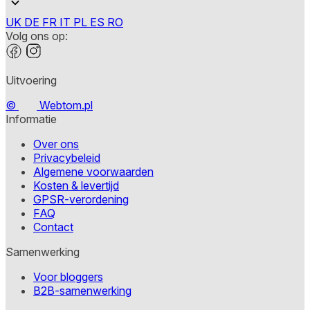
UK
DE
FR
IT
PL
ES
RO
Volg ons op:
Uitvoering
©
Webtom.pl
Informatie
Over ons
Privacybeleid
Algemene voorwaarden
Kosten & levertijd
GPSR-verordening
FAQ
Contact
Samenwerking
Voor bloggers
B2B-samenwerking