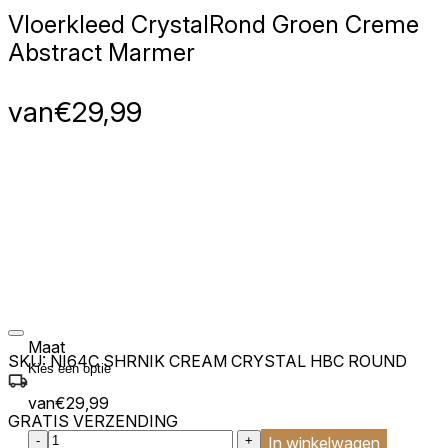
Vloerkleed Crystal
Rond Groen Creme
Abstract Marmer
van
€
29,99
Maat
SKU:
NI64C SHRNIK CREAM CRYSTAL HBC ROUND
van
€
29,99
GRATIS VERZENDING
:product_name quantity
-
+
In winkelwagen