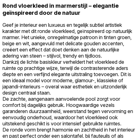
Rond vloerkleed in marmerstijl – elegantie
geïnspireerd door de natuur
Geef je interieur een luxueus en tegelijk subtiel artistiek
karakter met dit ronde vloerkleed, geïnspireerd op natuurlijk
marmer. Het unieke, onregelmatige patroon in tinten groen,
beige en wit, aangevuld met delicate gouden accenten,
creëert een effect dat doet denken aan de natuurlijke
adering van steen – stijlvol, trendy en tijdloos.
Dankzij de lichte basiskleur verheldert het vloerkleed de
ruimte op prachtige wijze, terwijl de contrasterende aders
diepte en een verfijnd elegante uitstraling toevoegen. Dit is
een ideaal model voor moderne, glamour-, klassieke of
japandi-interieurs – overal waar esthetiek en uitzonderlijk
design centraal staan.
De zachte, aangenaam aanvoelende pool zorgt voor
comfort bij dagelijks gebruik. Hoogwaardige vezels
garanderen duurzaamheid, weerstand tegen vervorming en
eenvoudig onderhoud, waardoor het vloerkleed ook
uitstekend geschikt is voor intensief gebruikte ruimtes.
De ronde vorm brengt harmonie en zachtheid in het interieur
en past perfect onder een salontafel, bij fauteuils of als