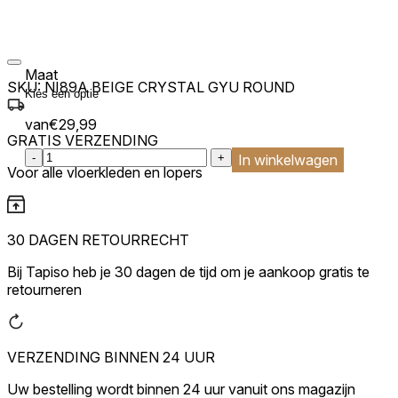
Maat
SKU:
NI89A BEIGE CRYSTAL GYU ROUND
van
€
29,99
GRATIS VERZENDING
:product_name quantity
-
+
In winkelwagen
Voor alle vloerkleden en lopers
30 DAGEN RETOURRECHT
Bij Tapiso heb je 30 dagen de tijd om je aankoop gratis te
retourneren
VERZENDING BINNEN 24 UUR
Uw bestelling wordt binnen 24 uur vanuit ons magazijn