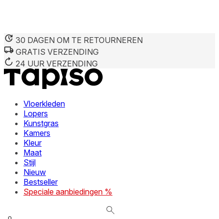
30 DAGEN OM TE RETOURNEREN
GRATIS VERZENDING
We gebruiken cookies om inhoud en advertenties te persona
Informatie over hoe u onze site gebruikt, delen we met on
24 UUR VERZENDING
deze informatie combineren met andere gegevens die u aan 
diensten.
Vloerkleden
Noodzakelijk
Lopers
Kunstgras
Noodzakelijke cookies zijn essentieel voor de basisfunctie
cookies slaan geen persoonlijk identificeerbare informatie 
Kamers
Kleur
Maat
Voorkeuren
Stijl
Nieuw
Cookies voor voorkeuren stellen een website in staat om in
verandert, zoals uw voorkeurstaal of de regio waar u zich 
Bestseller
Speciale aanbiedingen %
Statistieken