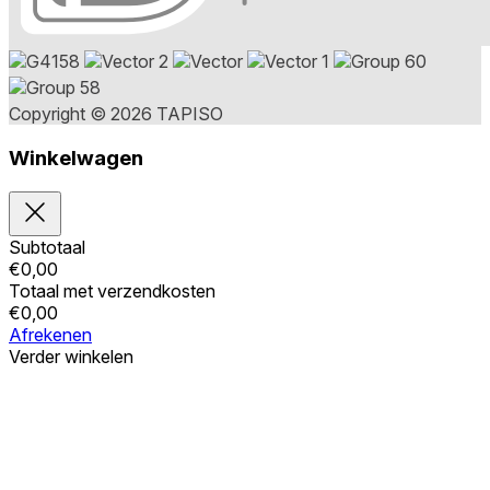
Copyright © 2026 TAPISO
Winkelwagen
Subtotaal
€
0,00
Totaal met verzendkosten
€
0,00
Afrekenen
Verder winkelen
Bestellingen
Uw winkelwagen is leeg
Adressen
Accountgegevens
Subtotaal