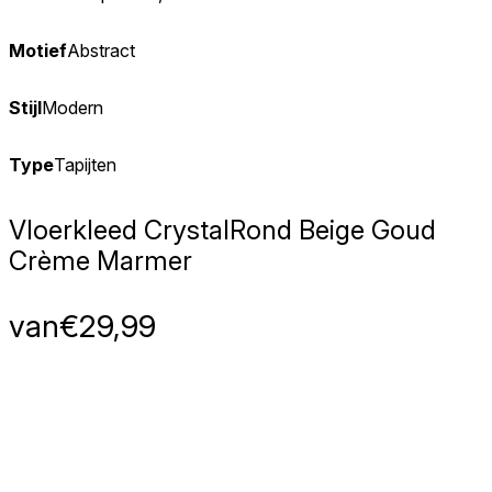
Motief
Abstract
Stijl
Modern
Type
Tapijten
Vloerkleed Crystal
Rond Beige Goud
Crème Marmer
van
€
29,99