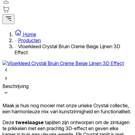
Statistische cookies helpen website-eigenaren te begrijpen hoe bezoekers 
anoniem informatie te verzamelen en te rapporteren.
Marketing
Marketingcookies worden gebruikt om gebruikers over websites te volgen. 
Home
weer te geven die relevant en interessant zijn voor de individuele gebruike
Producten
voor uitgevers en externe adverteerders.
Vloerkleed Crystal Bruin Creme Beige Lijnen 3D
Effect
Niet-geclassificeerd
Niet-geclassificeerde cookies zijn cookies die in het proces van classificat
van de individuele cookies.
Beschrijving
Weiger
Sla mijn voorkeuren op
Maak je huis nog mooier met onze unieke Crystal collectie,
een harmonieuze mix van kunstzinnigheid en functionaliteit.
Accepteer alles
Deze
tweelaagse
tapijten zijn ontworpen om de zintuigen
te prikkelen met een prachtig 3D-effect en geven elke
kamer in huis een vleugje weelde. Elk Crystal tapijt is met