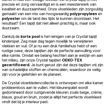
precisie en zorg vervaardigd en is een meesterwerk van
kwaliteit en duurzaamheid. Onze vloerkleden zijn zorgvuldig
gemaakt van een mix van hoogwaardig
polypropyleen
en
polyester
om de tand des tijds te kunnen doorstaan. Het
resultaat? Een tapijt dat niet alleen prachtig is, maar ook
duurzaam.
Dankzij de
korte pool
is het reinigen van je Crystal tapijt
kinderspel. Zeg maar dag tegen moeilijk te verwijderen
vlekken en vuil. Of je nu een druk familiehuis hebt of een
rustige oase, deze tapijten zijn de perfecte aanvulling voor
elke ruimte. Omdat we belang hechten aan je welzijn en aan
het milieu, zijn onze Crystal tapijten
OEKO-TEX
gecertificeerd
. Je kunt gerust zijn dat deze tapijten vrij zijn
van schadelijke stoffen en chemicaliën, waardoor ze veilig
zijn voor je geliefden en de planeet.
De Crystal vloerkledencollectie is ontworpen om elke kamer
probleemloos aan te vullen. Het kleurenpalet wordt
gedomineerd door rustgevende kleuren zoals beige, crème,
blauw, goud en bruin, zodat je altijd het perfecte vloerkleed
vindt dat bij je interieur past.