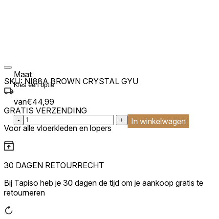
Maat
SKU:
NI88A BROWN CRYSTAL GYU
van
€
44,99
GRATIS VERZENDING
:product_name quantity
-
+
In winkelwagen
Voor alle vloerkleden en lopers
30 DAGEN RETOURRECHT
Bij Tapiso heb je 30 dagen de tijd om je aankoop gratis te
retourneren