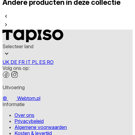
Andere producten in deze collectie
Selecteer land
UK
DE
FR
IT
PL
ES
RO
Volg ons op:
Uitvoering
©
Webtom.pl
Informatie
Over ons
Privacybeleid
Algemene voorwaarden
Kosten & levertijd