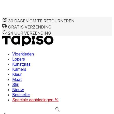
30 DAGEN OM TE RETOURNEREN
GRATIS VERZENDING
We gebruiken cookies om inhoud en advertenties te persona
Informatie over hoe u onze site gebruikt, delen we met on
24 UUR VERZENDING
deze informatie combineren met andere gegevens die u aan 
diensten.
Vloerkleden
Noodzakelijk
Lopers
Kunstgras
Noodzakelijke cookies zijn essentieel voor de basisfunctie
cookies slaan geen persoonlijk identificeerbare informatie 
Kamers
Kleur
Maat
Voorkeuren
Stijl
Nieuw
Cookies voor voorkeuren stellen een website in staat om in
verandert, zoals uw voorkeurstaal of de regio waar u zich 
Bestseller
Speciale aanbiedingen %
Statistieken