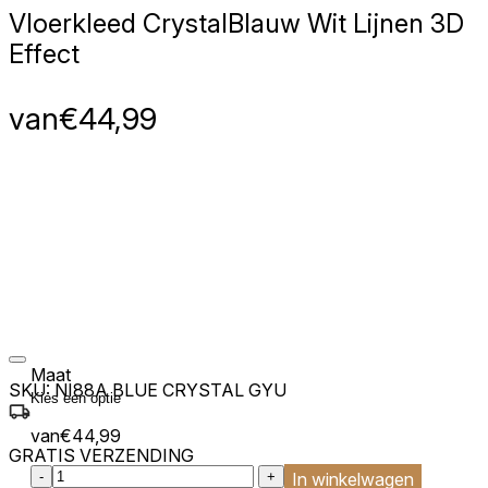
Vloerkleed Crystal
Blauw Wit Lijnen 3D
Effect
van
€
44,99
Maat
SKU:
NI88A BLUE CRYSTAL GYU
van
€
44,99
GRATIS VERZENDING
:product_name quantity
-
+
In winkelwagen