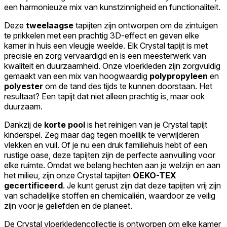
een harmonieuze mix van kunstzinnigheid en functionaliteit.
Deze
tweelaagse
tapijten zijn ontworpen om de zintuigen
te prikkelen met een prachtig 3D-effect en geven elke
kamer in huis een vleugje weelde. Elk Crystal tapijt is met
precisie en zorg vervaardigd en is een meesterwerk van
kwaliteit en duurzaamheid. Onze vloerkleden zijn zorgvuldig
gemaakt van een mix van hoogwaardig
polypropyleen
en
polyester
om de tand des tijds te kunnen doorstaan. Het
resultaat? Een tapijt dat niet alleen prachtig is, maar ook
duurzaam.
Dankzij de
korte pool
is het reinigen van je Crystal tapijt
kinderspel. Zeg maar dag tegen moeilijk te verwijderen
vlekken en vuil. Of je nu een druk familiehuis hebt of een
rustige oase, deze tapijten zijn de perfecte aanvulling voor
elke ruimte. Omdat we belang hechten aan je welzijn en aan
het milieu, zijn onze Crystal tapijten
OEKO-TEX
gecertificeerd
. Je kunt gerust zijn dat deze tapijten vrij zijn
van schadelijke stoffen en chemicaliën, waardoor ze veilig
zijn voor je geliefden en de planeet.
De Crystal vloerkledencollectie is ontworpen om elke kamer